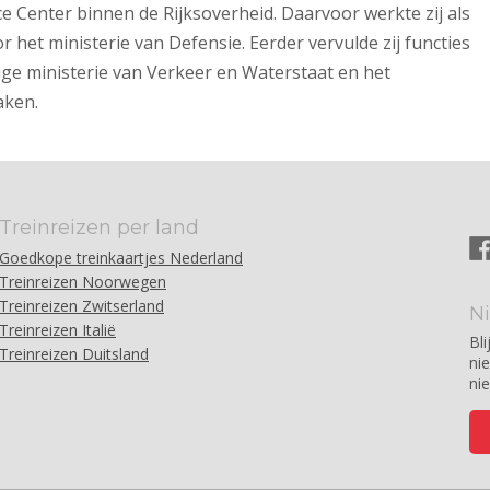
ce Center binnen de Rijksoverheid. Daarvoor werkte zij als
 het ministerie van Defensie. Eerder vervulde zij functies
lige ministerie van Verkeer en Waterstaat en het
aken.
Treinreizen per land
Goedkope treinkaartjes Nederland
Treinreizen Noorwegen
Treinreizen Zwitserland
N
Treinreizen Italië
Bli
Treinreizen Duitsland
ni
ni