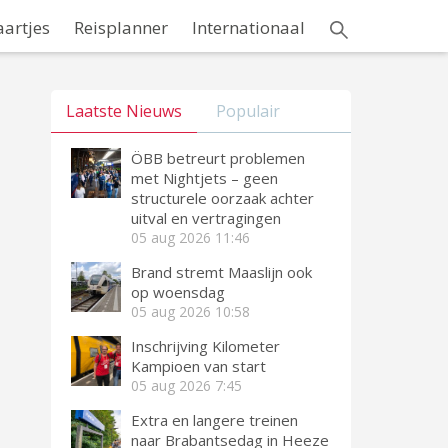
aartjes
Reisplanner
Internationaal
Laatste Nieuws
Populair
ÖBB betreurt problemen
met Nightjets – geen
structurele oorzaak achter
uitval en vertragingen
05 aug 2026
11:46
Brand stremt Maaslijn ook
op woensdag
05 aug 2026
10:58
Inschrijving Kilometer
Kampioen van start
05 aug 2026
7:45
Extra en langere treinen
naar Brabantsedag in Heeze