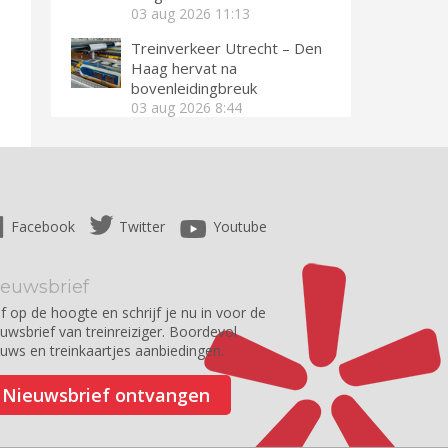
03 aug 2026
11:13
Treinverkeer Utrecht – Den
Haag hervat na
bovenleidingbreuk
03 aug 2026
8:44
Facebook
Twitter
Youtube
ieuwsbrief
jf op de hoogte en schrijf je nu in voor de
euwsbrief van treinreiziger. Boordevol
euws en treinkaartjes aanbiedingen.
Nieuwsbrief ontvangen