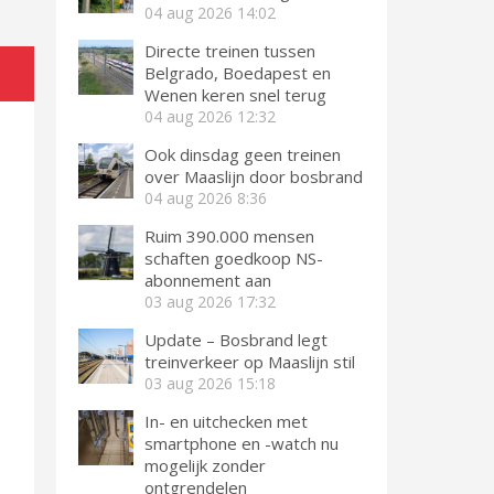
04 aug 2026
14:02
Directe treinen tussen
Belgrado, Boedapest en
Wenen keren snel terug
04 aug 2026
12:32
Ook dinsdag geen treinen
over Maaslijn door bosbrand
04 aug 2026
8:36
Ruim 390.000 mensen
schaften goedkoop NS-
abonnement aan
03 aug 2026
17:32
Update – Bosbrand legt
treinverkeer op Maaslijn stil
03 aug 2026
15:18
In- en uitchecken met
smartphone en -watch nu
mogelijk zonder
ontgrendelen