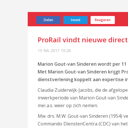
Delen
tweet
Reageren
ProRail vindt nieuwe direc
15 feb 2011
10:26
Marion Gout-van Sinderen wordt per 11 a
Met Marion Gout-van Sinderen krijgt Pro
dienstverlening koppelt aan expertise i
Claudia Zuiderwijk-Jacobs, die de afgelope
inwerkperiode van Marion Gout-van Sinder
mei a.s. weer op zich nemen.
Mw. drs. M.W. Gout-van Sinderen (1954) v
Commando DienstenCentra (CDC) van het mi