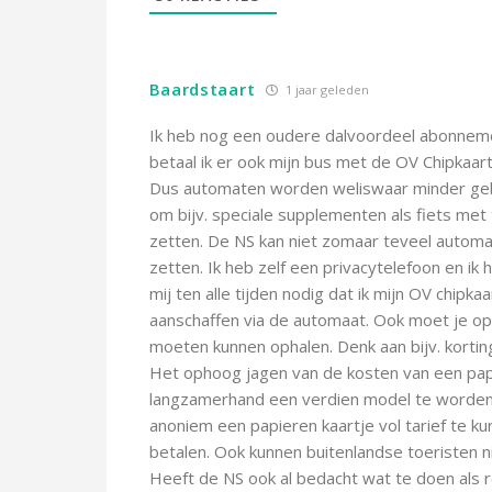
Baardstaart
1 jaar geleden
Ik heb nog een oudere dalvoordeel abonnemen
betaal ik er ook mijn bus met de OV Chipkaar
Dus automaten worden weliswaar minder gebru
om bijv. speciale supplementen als fiets met 
zetten. De NS kan niet zomaar teveel automa
zetten. Ik heb zelf een privacytelefoon en ik 
mij ten alle tijden nodig dat ik mijn OV chipk
aanschaffen via de automaat. Ook moet je op
moeten kunnen ophalen. Denk aan bijv. korti
Het ophoog jagen van de kosten van een papie
langzamerhand een verdien model te word
anoniem een papieren kaartje vol tarief te k
betalen. Ook kunnen buitenlandse toeristen 
Heeft de NS ook al bedacht wat te doen als 