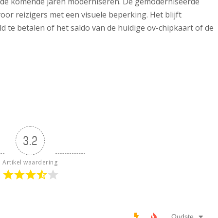
in de komende jaren moderniseren. De gemoderniseerde
or reizigers met een visuele beperking. Het blijft
te betalen of het saldo van de huidige ov-chipkaart of de
3.2
Artikel waardering
Oudste