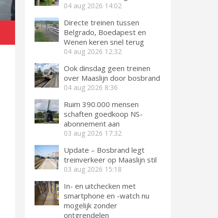
04 aug 2026
14:02
Directe treinen tussen
Belgrado, Boedapest en
Wenen keren snel terug
04 aug 2026
12:32
Ook dinsdag geen treinen
over Maaslijn door bosbrand
04 aug 2026
8:36
Ruim 390.000 mensen
schaften goedkoop NS-
abonnement aan
03 aug 2026
17:32
Update – Bosbrand legt
treinverkeer op Maaslijn stil
03 aug 2026
15:18
In- en uitchecken met
smartphone en -watch nu
mogelijk zonder
ontgrendelen