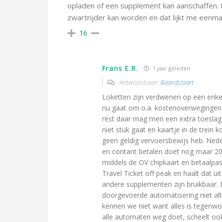
opladen of een supplement kan aanschaffen. 
zwartrijder kan worden en dat lijkt me eenmaa
16
Frans E.R.
1 jaar geleden
Antwoord aan
Baardstaart
Loketten zijn verdwenen op een enk
nu gaat om o.a. kostenoverwegingen
rest daar mag men een extra toeslag
niet stuk gaat en kaartje in de trein k
geen geldig vervoersbewijs heb. Nede
en contant betalen doet nog maar 2
middels de OV chipkaart en betaalpas
Travel Ticket off peak en haalt dat u
andere supplementen zijn bruikbaar. E
doorgevoerde automatisering niet altij
kennen we niet want alles is tegenwoo
alle automaten weg doet, scheelt oo