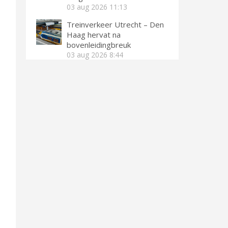
03 aug 2026
11:13
Treinverkeer Utrecht – Den
Haag hervat na
bovenleidingbreuk
03 aug 2026
8:44