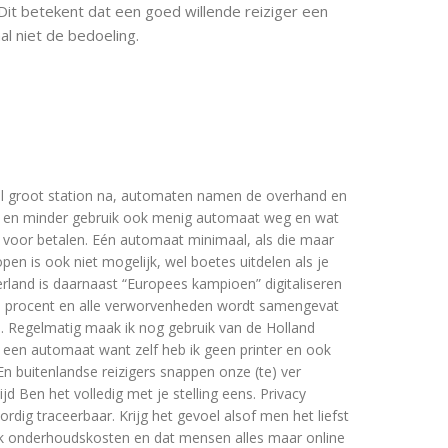
Dit betekent dat een goed willende reiziger een
l niet de bedoeling.
el groot station na, automaten namen de overhand en
 en minder gebruik ook menig automaat weg en wat
 voor betalen. Eén automaat minimaal, als die maar
open is ook niet mogelijk, wel boetes uitdelen als je
rland is daarnaast “Europees kampioen” digitaliseren
0 procent en alle verworvenheden wordt samengevat
. Regelmatig maak ik nog gebruik van de Holland
it een automaat want zelf heb ik geen printer en ook
n buitenlandse reizigers snappen onze (te) ver
d Ben het volledig met je stelling eens. Privacy
rdig traceerbaar. Krijg het gevoel alsof men het liefst
k onderhoudskosten en dat mensen alles maar online