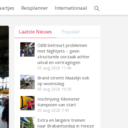
aartjes
Reisplanner
Internationaal
Laatste Nieuws
Populair
ÖBB betreurt problemen
met Nightjets – geen
structurele oorzaak achter
uitval en vertragingen
05 aug 2026
11:46
Brand stremt Maaslijn ook
op woensdag
05 aug 2026
10:58
Inschrijving Kilometer
Kampioen van start
05 aug 2026
7:45
Extra en langere treinen
naar Brabantsedag in Heeze