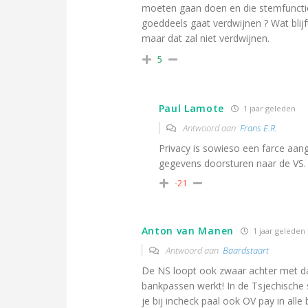
moeten gaan doen en die stemfunctie 
goeddeels gaat verdwijnen ? Wat blijft
maar dat zal niet verdwijnen.
5
Paul Lamote
1 jaar geleden
Antwoord aan
Frans E.R.
Privacy is sowieso een farce aang
gegevens doorsturen naar de VS.
-21
Anton van Manen
1 jaar geleden
Antwoord aan
Baardstaart
De NS loopt ook zwaar achter met d
bankpassen werkt! In de Tsjechische s
je bij incheck paal ook OV pay in all