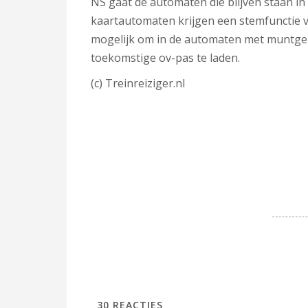
NS gaat de automaten die blijven staan 
kaartautomaten krijgen een stemfunctie vo
mogelijk om in de automaten met muntgeld 
toekomstige ov-pas te laden.
(c) Treinreiziger.nl
30
REACTIES