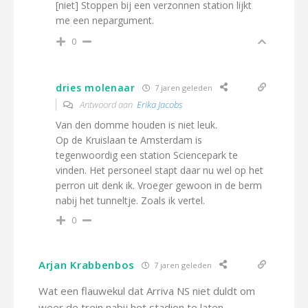
[niet] Stoppen bij een verzonnen station lijkt
me een nepargument.
0
dries molenaar
7 jaren geleden
Antwoord aan
Erika Jacobs
Van den domme houden is niet leuk.
Op de Kruislaan te Amsterdam is
tegenwoordig een station Sciencepark te
vinden. Het personeel stapt daar nu wel op het
perron uit denk ik. Vroeger gewoon in de berm
nabij het tunneltje. Zoals ik vertel.
0
Arjan Krabbenbos
7 jaren geleden
Wat een flauwekul dat Arriva NS niet duldt om
weer de trein nabij het stadion te laten