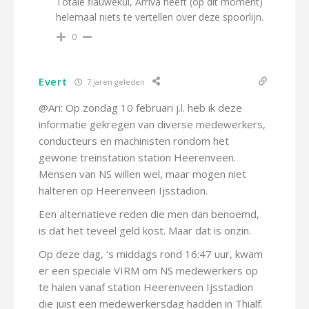
Totale flauwekul, Arriva heeft (op dit moment)
helemaal niets te vertellen over deze spoorlijn.
0
Evert
7 jaren geleden
@Ari: Op zondag 10 februari j.l. heb ik deze
informatie gekregen van diverse medewerkers,
conducteurs en machinisten rondom het
gewone treinstation station Heerenveen.
Mensen van NS willen wel, maar mogen niet
halteren op Heerenveen Ijsstadion.
Een alternatieve reden die men dan benoemd,
is dat het teveel geld kost. Maar dat is onzin.
Op deze dag, ‘s middags rond 16:47 uur, kwam
er een speciale VIRM om NS medewerkers op
te halen vanaf station Heerenveen Ijsstadion
die juist een medewerkersdag hadden in Thialf.