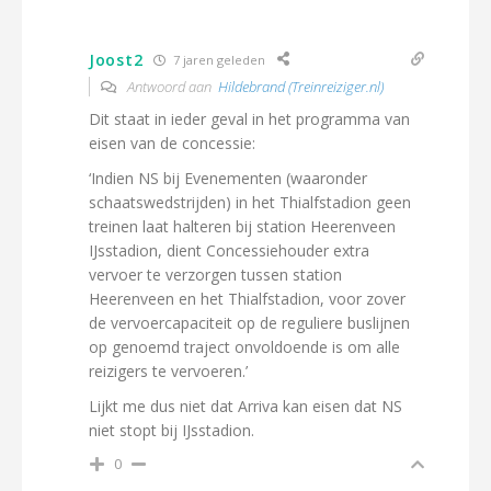
Joost2
7 jaren geleden
Antwoord aan
Hildebrand (Treinreiziger.nl)
Dit staat in ieder geval in het programma van
eisen van de concessie:
‘Indien NS bij Evenementen (waaronder
schaatswedstrijden) in het Thialfstadion geen
treinen laat halteren bij station Heerenveen
IJsstadion, dient Concessiehouder extra
vervoer te verzorgen tussen station
Heerenveen en het Thialfstadion, voor zover
de vervoercapaciteit op de reguliere buslijnen
op genoemd traject onvoldoende is om alle
reizigers te vervoeren.’
Lijkt me dus niet dat Arriva kan eisen dat NS
niet stopt bij IJsstadion.
0