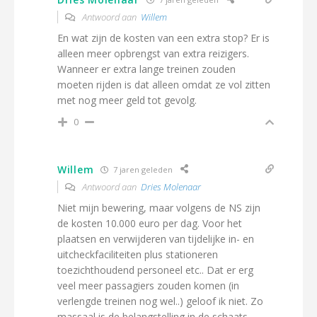
Antwoord aan
Willem
En wat zijn de kosten van een extra stop? Er is
alleen meer opbrengst van extra reizigers.
Wanneer er extra lange treinen zouden
moeten rijden is dat alleen omdat ze vol zitten
met nog meer geld tot gevolg.
0
Willem
7 jaren geleden
Antwoord aan
Dries Molenaar
Niet mijn bewering, maar volgens de NS zijn
de kosten 10.000 euro per dag. Voor het
plaatsen en verwijderen van tijdelijke in- en
uitcheckfaciliteiten plus stationeren
toezichthoudend personeel etc.. Dat er erg
veel meer passagiers zouden komen (in
verlengde treinen nog wel..) geloof ik niet. Zo
massaal is de belangstelling in de schaats-