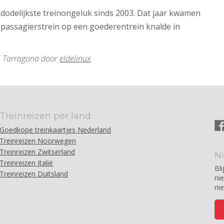
odelijkste treinongeluk sinds 2003. Dat jaar kwamen
passagierstrein op een goederentrein knalde in
ij Tarragona door
eldelinux
.
Treinreizen per land
Goedkope treinkaartjes Nederland
Treinreizen Noorwegen
Treinreizen Zwitserland
N
Treinreizen Italië
Bli
Treinreizen Duitsland
ni
ni