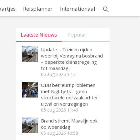
aartjes
Reisplanner
Internationaal
Laatste Nieuws
Populair
Update – Treinen rijden
weer bij Venray na bosbrand
– beperkte dienstregeling
tot maandag
06 aug 2026
9:13
ÖBB betreurt problemen
met Nightjets – geen
structurele oorzaak achter
uitval en vertragingen
05 aug 2026
11:46
Brand stremt Maaslijn ook
op woensdag
05 aug 2026
10:58