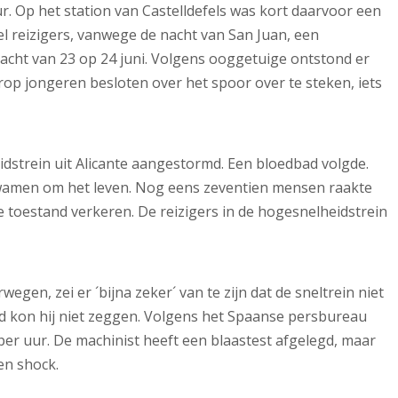
. Op het station van Castelldefels was kort daarvoor een
el reizigers, vanwege de nacht van San Juan, een
 nacht van 23 op 24 juni. Volgens ooggetuige ontstond er
p jongeren besloten over het spoor over te steken, iets
strein uit Alicante aangestormd. Een bloedbad volgde.
amen om het leven. Nog eens zeventien mensen raakte
e toestand verkeren. De reizigers in de hogesnelheidstrein
gen, zei er ´bijna zeker´ van te zijn dat de sneltrein niet
eed kon hij niet zeggen. Volgens het Spaanse persbureau
per uur. De machinist heeft een blaastest afgelegd, maar
en shock.