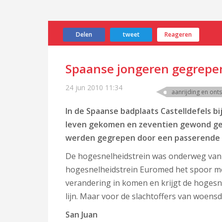
Delen
tweet
Reageren
Spaanse jongeren gegrepen
24 jun 2010
11:34
aanrijding en ont
In de Spaanse badplaats Castelldefels 
leven gekomen en zeventien gewond ger
werden gegrepen door een passerende 
De hogesnelheidstrein was onderweg van A
hogesnelheidstrein Euromed het spoor met
verandering in komen en krijgt de hoges
lijn. Maar voor de slachtoffers van woens
San Juan