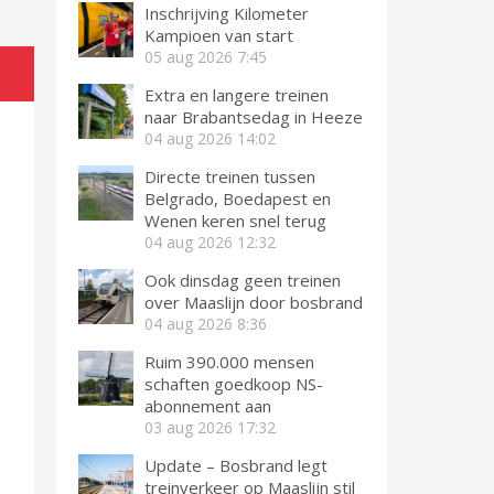
Inschrijving Kilometer
Kampioen van start
05 aug 2026
7:45
Extra en langere treinen
naar Brabantsedag in Heeze
04 aug 2026
14:02
Directe treinen tussen
Belgrado, Boedapest en
Wenen keren snel terug
04 aug 2026
12:32
Ook dinsdag geen treinen
over Maaslijn door bosbrand
04 aug 2026
8:36
Ruim 390.000 mensen
schaften goedkoop NS-
abonnement aan
03 aug 2026
17:32
Update – Bosbrand legt
treinverkeer op Maaslijn stil