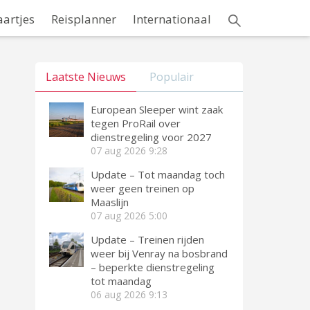
aartjes
Reisplanner
Internationaal
Laatste Nieuws
Populair
European Sleeper wint zaak
tegen ProRail over
dienstregeling voor 2027
07 aug 2026
9:28
Update – Tot maandag toch
weer geen treinen op
Maaslijn
07 aug 2026
5:00
Update – Treinen rijden
weer bij Venray na bosbrand
– beperkte dienstregeling
tot maandag
06 aug 2026
9:13