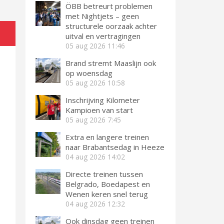
ÖBB betreurt problemen
met Nightjets – geen
structurele oorzaak achter
uitval en vertragingen
05 aug 2026
11:46
Brand stremt Maaslijn ook
op woensdag
05 aug 2026
10:58
Inschrijving Kilometer
Kampioen van start
05 aug 2026
7:45
Extra en langere treinen
naar Brabantsedag in Heeze
04 aug 2026
14:02
Directe treinen tussen
Belgrado, Boedapest en
Wenen keren snel terug
04 aug 2026
12:32
Ook dinsdag geen treinen