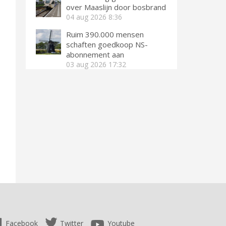
over Maaslijn door bosbrand
04 aug 2026
8:36
Ruim 390.000 mensen
schaften goedkoop NS-
abonnement aan
03 aug 2026
17:32
Facebook
Twitter
Youtube