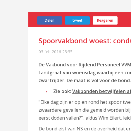
Delen
tweet
Reageren
Spoorvakbond woest: cond
03 feb 2016
23:35
De Vakbond voor Rijdend Personeel VVM
Landgraaf van woensdag waarbij een con
zwartrijder. De maat is vol voor de bond.
Zie ook:
Vakbonden betwijfelen a
"Elke dag zijn er op en rond het spoor twe
zwaardere gevallen die gemeld worden bi
eerst doden vallen?´´, aldus Wim Eilert, le
De bond eist van NS en de overheid dat e