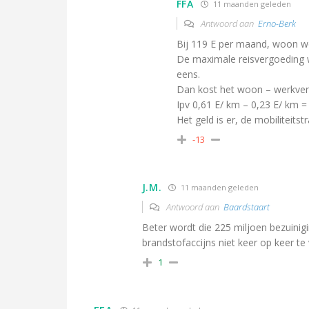
FFA
11 maanden geleden
Antwoord aan
Erno-Berk
Bij 119 E per maand, woon wer
De maximale reisvergoeding 
eens.
Dan kost het woon – werkver
Ipv 0,61 E/ km – 0,23 E/ km 
Het geld is er, de mobiliteitstr
-13
J.M.
11 maanden geleden
Antwoord aan
Baardstaart
Beter wordt die 225 miljoen bezuinigin
brandstofaccijns niet keer op keer te
1