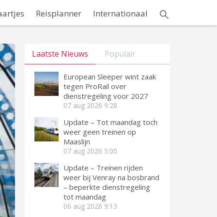
aartjes
Reisplanner
Internationaal
Laatste Nieuws
Populair
European Sleeper wint zaak
tegen ProRail over
dienstregeling voor 2027
07 aug 2026
9:28
Update – Tot maandag toch
weer geen treinen op
Maaslijn
07 aug 2026
5:00
Update – Treinen rijden
weer bij Venray na bosbrand
– beperkte dienstregeling
tot maandag
06 aug 2026
9:13