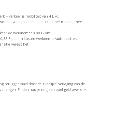
k – verkeer is mobiliteit van 4 E /d.
woon – werkverkeer is dan 119 E per maand, mee
keer de werknemer 0,00 E/ km
= 0,38 E per km kosten werknemer/autobezitter.
ansitie vereist het.
g teruggedraaid door de ‘tijdelijke’ verlaging van de
 verlengen. En dan hou je nog een boel geld over ook.