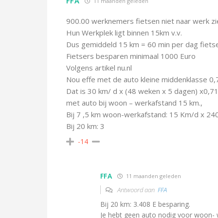
FFA
11 maanden geleden
900.00 werknemers fietsen niet naar werk zie
Hun Werkplek ligt binnen 15km v.v.
Dus gemiddeld 15 km = 60 min per dag fietse
Fietsers besparen minimaal 1000 Euro
Volgens artikel nu.nl
Nou effe met de auto kleine middenklasse 0,
Dat is 30 km/ d x (48 weken x 5 dagen) x0,71
met auto bij woon – werkafstand 15 km.,
Bij 7 ,5 km woon-werkafstand: 15 Km/d x 240
Bij 20 km: 3
-14
FFA
11 maanden geleden
Antwoord aan
FFA
Bij 20 km: 3.408 E besparing.
Je hebt geen auto nodig voor woon- 