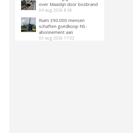
over Maaslijn door bosbrand
04 aug 2026
8:36
Ruim 390.000 mensen
schaften goedkoop NS-
abonnement aan
03 aug 2026
17:32