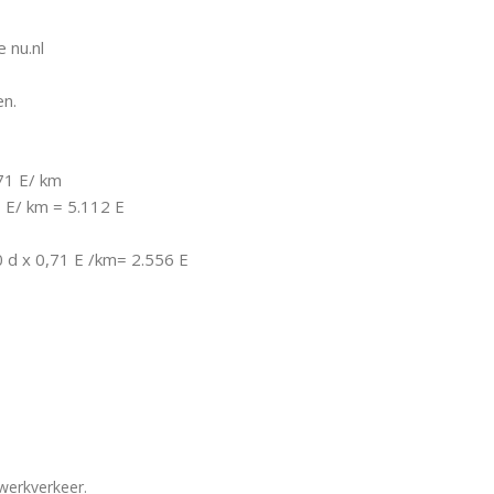
 nu.nl
n.
71 E/ km
 E/ km = 5.112 E
 d x 0,71 E /km= 2.556 E
werkverkeer.