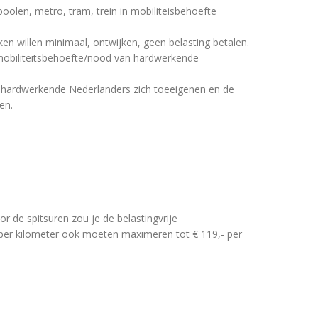
poolen, metro, tram, trein in mobiliteisbehoefte
ken willen minimaal, ontwijken, geen belasting betalen.
mobiliteitsbehoefte/nood van hardwerkende
 hardwerkende Nederlanders zich toeeigenen en de
en.
r de spitsuren zou je de belastingvrije
 per kilometer ook moeten maximeren tot € 119,- per