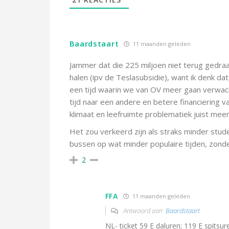
Baardstaart
11 maanden geleden
Jammer dat die 225 miljoen niet terug gedraa
halen (ipv de Teslasubsidie), want ik denk dat
een tijd waarin we van OV meer gaan verwachte
tijd naar een andere en betere financiering 
klimaat en leefruimte problematiek juist me
Het zou verkeerd zijn als straks minder stud
bussen op wat minder populaire tijden, zonde
2
FFA
11 maanden geleden
Antwoord aan
Baardstaart
NL- ticket 59 E daluren; 119 E spitsur