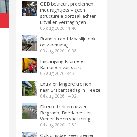
ÖBB betreurt problemen
met Nightjets – geen
structurele oorzaak achter
k
uitval en vertragingen
05 aug 2026
11:46
Brand stremt Maaslijn ook
op woensdag
05 aug 2026
10:58
Inschrijving Kilometer
Kampioen van start
05 aug 2026
7:45
Extra en langere treinen
naar Brabantsedag in Heeze
04 aug 2026
14:02
Directe treinen tussen
Belgrado, Boedapest en
Wenen keren snel terug
04 aug 2026
12:32
Ook dinsdag geen treinen