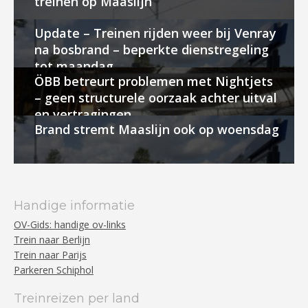
treinen op Maaslijn
Update – Treinen rijden weer bij Venray
na bosbrand – beperkte dienstregeling
tot maandag
ÖBB betreurt problemen met Nightjets
– geen structurele oorzaak achter uitval
en vertragingen
Brand stremt Maaslijn ook op woensdag
Handige informatie
OV-Gids: handige ov-links
Trein naar Berlijn
Trein naar Parijs
Parkeren Schiphol
Treinreizen per land