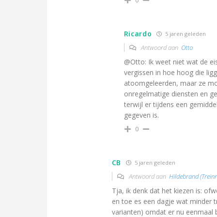
0
Ricardo
5 jaren geleden
Antwoord aan
Otto
@Otto: Ik weet niet wat de eis
vergissen in hoe hoog die lig
atoomgeleerden, maar ze mo
onregelmatige diensten en ge
terwijl er tijdens een gemiddel
gegeven is.
0
CB
5 jaren geleden
Antwoord aan
Hildebrand (Treinre
Tja, ik denk dat het kiezen is: of
en toe es een dagje wat minder tr
varianten) omdat er nu eenmaal b