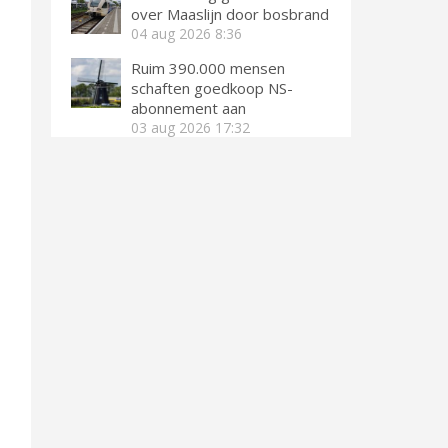
over Maaslijn door bosbrand
04 aug 2026
8:36
Ruim 390.000 mensen
schaften goedkoop NS-
abonnement aan
03 aug 2026
17:32