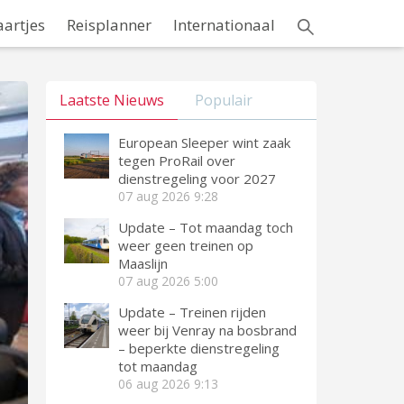
aartjes
Reisplanner
Internationaal
Laatste Nieuws
Populair
European Sleeper wint zaak
tegen ProRail over
dienstregeling voor 2027
07 aug 2026
9:28
Update – Tot maandag toch
weer geen treinen op
Maaslijn
07 aug 2026
5:00
Update – Treinen rijden
weer bij Venray na bosbrand
– beperkte dienstregeling
tot maandag
06 aug 2026
9:13