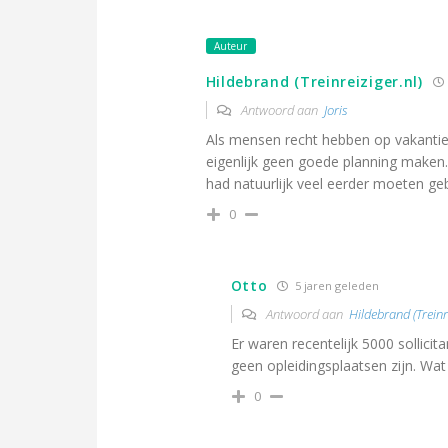
Auteur
Hildebrand (Treinreiziger.nl)
Antwoord aan
Joris
Als mensen recht hebben op vakantie
eigenlijk geen goede planning maken.
had natuurlijk veel eerder moeten ge
0
Otto
5 jaren geleden
Antwoord aan
Hildebrand (Treinre
Er waren recentelijk 5000 sollic
geen opleidingsplaatsen zijn. Wa
0