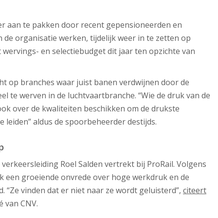
er aan te pakken door recent gepensioneerden en
n de organisatie werken, tijdelijk weer in te zetten op
t wervings- en selectiebudget dit jaar ten opzichte van
cht op branches waar juist banen verdwijnen door de
el te werven in de luchtvaartbranche. “Wie de druk van de
ook over de kwaliteiten beschikken om de drukste
leiden” aldus de spoorbeheerder destijds.
p
erkeersleiding Roel Salden vertrekt bij ProRail. Volgens
ek een groeiende onvrede over hoge werkdruk en de
 “Ze vinden dat er niet naar ze wordt geluisterd”,
citeert
é van CNV.