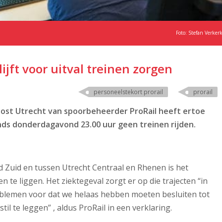
Foto: Stefan Verker
ijft voor uitval treinen zorgen
personeelstekort prorail
prorail
post Utrecht van spoorbeheerder ProRail heeft ertoe
nds donderdagavond 23.00 uur geen treinen rijden.
Zuid en tussen Utrecht Centraal en Rhenen is het
n te liggen. Het ziektegeval zorgt er op die trajecten “in
oblemen voor dat we helaas hebben moeten besluiten tot
il te leggen” , aldus ProRail in een verklaring.