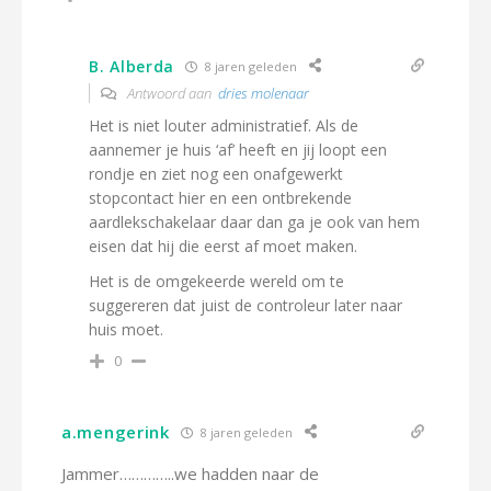
B. Alberda
8 jaren geleden
Antwoord aan
dries molenaar
Het is niet louter administratief. Als de
aannemer je huis ‘af’ heeft en jij loopt een
rondje en ziet nog een onafgewerkt
stopcontact hier en een ontbrekende
aardlekschakelaar daar dan ga je ook van hem
eisen dat hij die eerst af moet maken.
Het is de omgekeerde wereld om te
suggereren dat juist de controleur later naar
huis moet.
0
a.mengerink
8 jaren geleden
Jammer…………..we hadden naar de