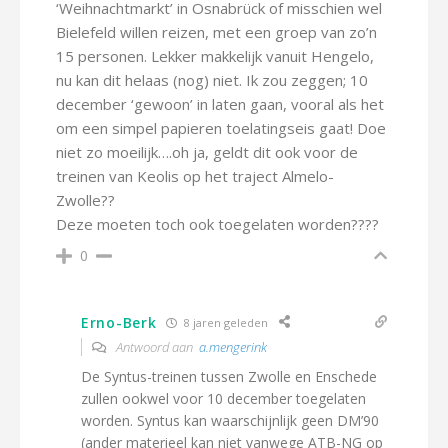
‘Weihnachtmarkt’ in Osnabrück of misschien wel
Bielefeld willen reizen, met een groep van zo’n
15 personen. Lekker makkelijk vanuit Hengelo,
nu kan dit helaas (nog) niet. Ik zou zeggen; 10
december ‘gewoon’ in laten gaan, vooral als het
om een simpel papieren toelatingseis gaat! Doe
niet zo moeilijk….oh ja, geldt dit ook voor de
treinen van Keolis op het traject Almelo-
Zwolle??
Deze moeten toch ook toegelaten worden????
0
Erno-Berk
8 jaren geleden
Antwoord aan
a.mengerink
De Syntus-treinen tussen Zwolle en Enschede
zullen ookwel voor 10 december toegelaten
worden. Syntus kan waarschijnlijk geen DM’90
(ander materieel kan niet vanwege ATB-NG op