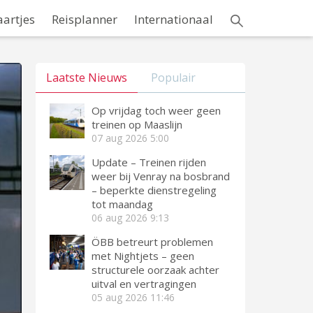
aartjes
Reisplanner
Internationaal
Laatste Nieuws
Populair
Op vrijdag toch weer geen
treinen op Maaslijn
07 aug 2026
5:00
Update – Treinen rijden
weer bij Venray na bosbrand
– beperkte dienstregeling
tot maandag
06 aug 2026
9:13
ÖBB betreurt problemen
met Nightjets – geen
structurele oorzaak achter
uitval en vertragingen
05 aug 2026
11:46