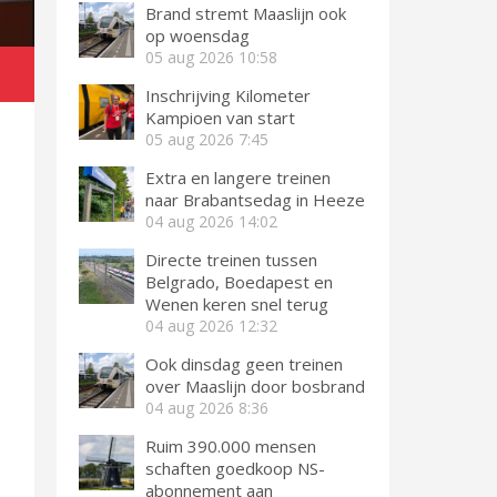
Brand stremt Maaslijn ook
op woensdag
05 aug 2026
10:58
Inschrijving Kilometer
Kampioen van start
05 aug 2026
7:45
Extra en langere treinen
naar Brabantsedag in Heeze
04 aug 2026
14:02
Directe treinen tussen
Belgrado, Boedapest en
Wenen keren snel terug
04 aug 2026
12:32
Ook dinsdag geen treinen
over Maaslijn door bosbrand
04 aug 2026
8:36
Ruim 390.000 mensen
schaften goedkoop NS-
abonnement aan