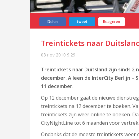
Delen
tweet
Reageren
Treintickets naar Duitslan
03 nov 2010
9:29
Treintickets naar Duitsland zijn sinds 
december. Alleen de InterCity Berlijn – 
11 december.
Op 12 december gaat de nieuwe dienstrege
treintickets na 12 december te boeken. V
treintickets zijn weer
online te boeken
. D
CityNightLine tot 6 maanden voor vertrek
Ondanks dat de meeste treintickets weer on