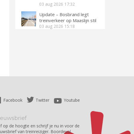
03 aug 2026
17:32
Update – Bosbrand legt
treinverkeer op Maaslijn stil
03 aug 2026
15:18
Facebook
Twitter
Youtube
ieuwsbrief
jf op de hoogte en schrijf je nu in voor de
euwsbrief van treinreiziger. Boordevol