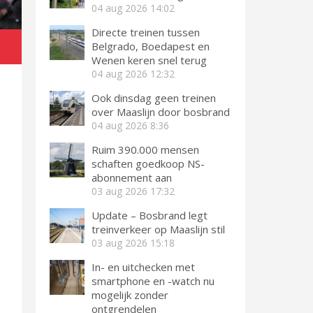
04 aug 2026
14:02
Directe treinen tussen
Belgrado, Boedapest en
Wenen keren snel terug
04 aug 2026
12:32
Ook dinsdag geen treinen
over Maaslijn door bosbrand
04 aug 2026
8:36
Ruim 390.000 mensen
schaften goedkoop NS-
abonnement aan
03 aug 2026
17:32
Update – Bosbrand legt
treinverkeer op Maaslijn stil
03 aug 2026
15:18
In- en uitchecken met
smartphone en -watch nu
mogelijk zonder
ontgrendelen