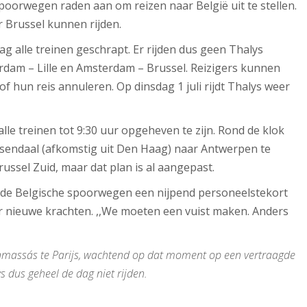
orwegen raden aan om reizen naar België uit te stellen.
r Brussel kunnen rijden.
 alle treinen geschrapt. Er rijden dus geen Thalys
rdam – Lille en Amsterdam – Brussel. Reizigers kunnen
f hun reis annuleren. Op dinsdag 1 juli rijdt Thalys weer
alle treinen tot 9:30 uur opgeheven te zijn. Rond de klok
Roosendaal (afkomstig uit Den Haag) naar Antwerpen te
ussel Zuid, maar dat plan is al aangepast.
ij de Belgische spoorwegen een nijpend personeelstekort
r nieuwe krachten. ,,We moeten een vuist maken. Anders
senmassa´s te Parijs, wachtend op dat moment op een vertraagde
 dus geheel de dag niet rijden.