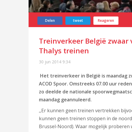
Delen
tweet
Reageren
Treinverkeer België zwaar
Thalys treinen
30 jun 2014
9:34
Het treinverkeer in België is maandag 
ACOD Spoor. Omstreeks 07.00 uur reden er
zo deelde de nationale spoorwegmaatsch
maandag geannuleerd.
,,Er kunnen geen treinen vertrekken bij
kunnen geen treinen stoppen in de noord-
Brussel-Noord). Waar mogelijk proberen w