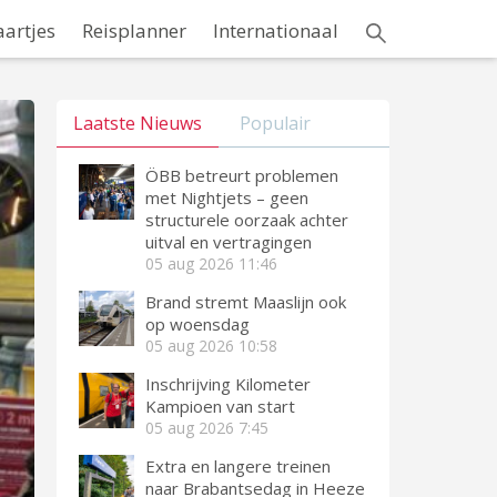
aartjes
Reisplanner
Internationaal
Laatste Nieuws
Populair
ÖBB betreurt problemen
met Nightjets – geen
structurele oorzaak achter
uitval en vertragingen
05 aug 2026
11:46
Brand stremt Maaslijn ook
op woensdag
05 aug 2026
10:58
Inschrijving Kilometer
Kampioen van start
05 aug 2026
7:45
Extra en langere treinen
naar Brabantsedag in Heeze