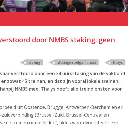
 verstoord door NMBS staking: geen
staking
stakingen belgië (nmbs)
thalys
zwaar verstoord door een 24 uursstaking van de vakbond
 zowat 45 treinen, en dat zijn vooral lokale treinen,
appij NMBS mee. Thalys heeft alle treindiensten voor
voorbeeld uit Oostende, Brugge, Antwerpen-Berchem en er
zuidverbinding (Brussel-Zuid, Brussel-Centraal en
e de treinen om te leiden", aldus woordvoerster Frieke