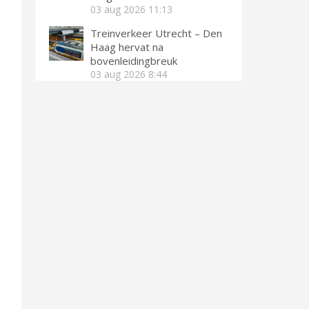
03 aug 2026
11:13
Treinverkeer Utrecht – Den
Haag hervat na
bovenleidingbreuk
03 aug 2026
8:44