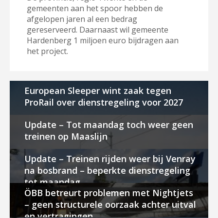
gemeenten aan het spoor hebben de
afgelopen jaren al een bedrag
gereserveerd. Daarnaast wil gemeente
Hardenberg 1 miljoen euro bijdragen aan
het project.
European Sleeper wint zaak tegen
ProRail over dienstregeling voor 2027
Update – Tot maandag toch weer geen
treinen op Maaslijn
Update – Treinen rijden weer bij Venray
na bosbrand – beperkte dienstregeling
tot maandag
ÖBB betreurt problemen met Nightjets
– geen structurele oorzaak achter uitval
en vertragingen