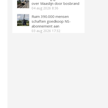
over Maaslijn door bosbrand
04 aug 2026
8:36
Ruim 390.000 mensen
schaften goedkoop NS-
abonnement aan
03 aug 2026
17:32