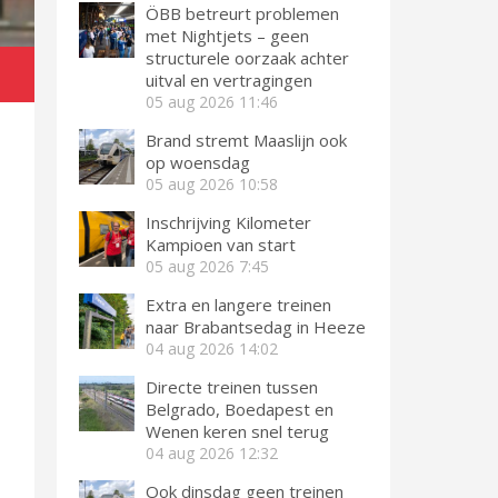
ÖBB betreurt problemen
met Nightjets – geen
structurele oorzaak achter
uitval en vertragingen
05 aug 2026
11:46
Brand stremt Maaslijn ook
op woensdag
05 aug 2026
10:58
Inschrijving Kilometer
Kampioen van start
05 aug 2026
7:45
Extra en langere treinen
naar Brabantsedag in Heeze
04 aug 2026
14:02
Directe treinen tussen
Belgrado, Boedapest en
Wenen keren snel terug
04 aug 2026
12:32
Ook dinsdag geen treinen