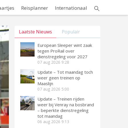
aartjes
Reisplanner
Internationaal
Laatste Nieuws
Populair
European Sleeper wint zaak
tegen ProRail over
dienstregeling voor 2027
07 aug 2026
9:28
Update – Tot maandag toch
weer geen treinen op
Maaslijn
07 aug 2026
5:00
Update – Treinen rijden
weer bij Venray na bosbrand
– beperkte dienstregeling
tot maandag
06 aug 2026
9:13