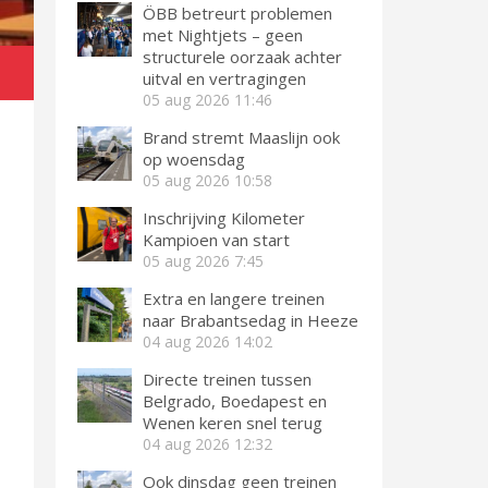
ÖBB betreurt problemen
met Nightjets – geen
structurele oorzaak achter
uitval en vertragingen
05 aug 2026
11:46
Brand stremt Maaslijn ook
op woensdag
05 aug 2026
10:58
Inschrijving Kilometer
Kampioen van start
05 aug 2026
7:45
Extra en langere treinen
naar Brabantsedag in Heeze
04 aug 2026
14:02
Directe treinen tussen
Belgrado, Boedapest en
Wenen keren snel terug
04 aug 2026
12:32
Ook dinsdag geen treinen