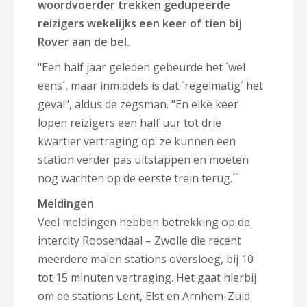
woordvoerder trekken gedupeerde
reizigers wekelijks een keer of tien bij
Rover aan de bel.
"Een half jaar geleden gebeurde het ´wel
eens´, maar inmiddels is dat ´regelmatig´ het
geval", aldus de zegsman. "
En elke keer
lopen reizigers een half uur tot drie
kwartier vertraging op: ze kunnen een
station verder pas uitstappen en moeten
nog wachten op de eerste trein terug.´´
Meldingen
Veel meldingen hebben betrekking op de
intercity Roosendaal – Zwolle die recent
meerdere malen stations oversloeg, bij 10
tot 15 minuten vertraging. Het gaat hierbij
om de stations Lent, Elst en Arnhem-Zuid.