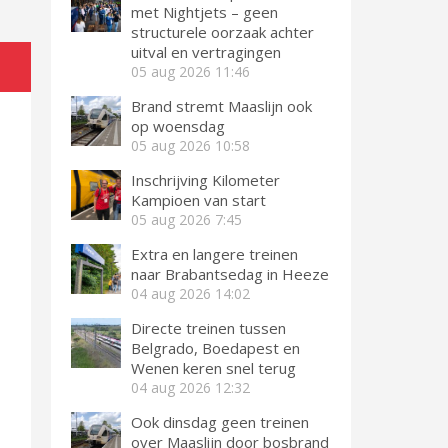
met Nightjets – geen
structurele oorzaak achter
uitval en vertragingen
05 aug 2026
11:46
Brand stremt Maaslijn ook
op woensdag
05 aug 2026
10:58
Inschrijving Kilometer
Kampioen van start
05 aug 2026
7:45
Extra en langere treinen
naar Brabantsedag in Heeze
04 aug 2026
14:02
Directe treinen tussen
Belgrado, Boedapest en
Wenen keren snel terug
04 aug 2026
12:32
Ook dinsdag geen treinen
over Maaslijn door bosbrand