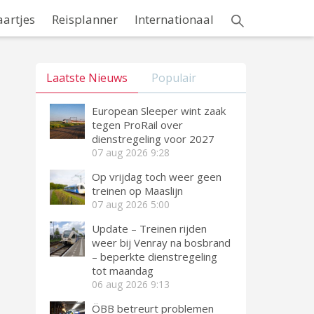
aartjes
Reisplanner
Internationaal
Laatste Nieuws
Populair
European Sleeper wint zaak
tegen ProRail over
dienstregeling voor 2027
07 aug 2026
9:28
Op vrijdag toch weer geen
treinen op Maaslijn
07 aug 2026
5:00
Update – Treinen rijden
weer bij Venray na bosbrand
– beperkte dienstregeling
tot maandag
06 aug 2026
9:13
ÖBB betreurt problemen