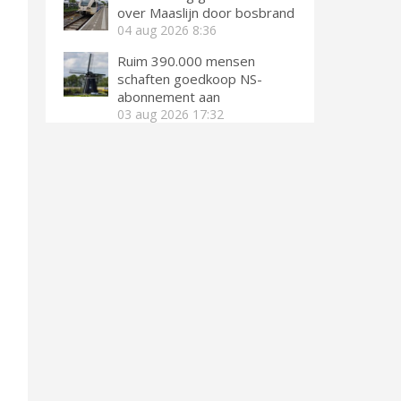
over Maaslijn door bosbrand
04 aug 2026
8:36
Ruim 390.000 mensen
schaften goedkoop NS-
abonnement aan
03 aug 2026
17:32