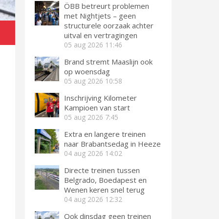
ÖBB betreurt problemen
met Nightjets – geen
structurele oorzaak achter
l
uitval en vertragingen
05 aug 2026
11:46
Brand stremt Maaslijn ook
op woensdag
05 aug 2026
10:58
Inschrijving Kilometer
Kampioen van start
05 aug 2026
7:45
Extra en langere treinen
naar Brabantsedag in Heeze
04 aug 2026
14:02
Directe treinen tussen
Belgrado, Boedapest en
Wenen keren snel terug
04 aug 2026
12:32
Ook dinsdag geen treinen