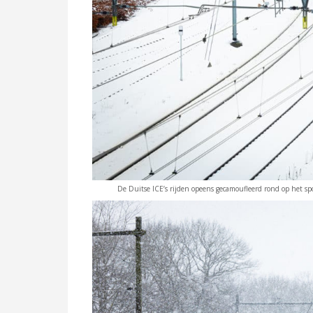
De Duitse ICE’s rijden opeens gecamoufleerd rond op het spo