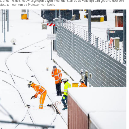
ed, ondanks de sneeuw, afgelopen dagen meer diensten op de Valleilijn dan gepland door een
efect aan een van de Protossen van Keolis.