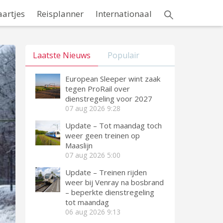
aartjes
Reisplanner
Internationaal
Laatste Nieuws
Populair
European Sleeper wint zaak
tegen ProRail over
dienstregeling voor 2027
07 aug 2026
9:28
Update – Tot maandag toch
weer geen treinen op
Maaslijn
07 aug 2026
5:00
Update – Treinen rijden
weer bij Venray na bosbrand
– beperkte dienstregeling
tot maandag
06 aug 2026
9:13