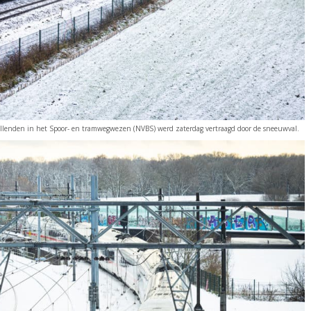
tellenden in het Spoor- en tramwegwezen (NVBS) werd zaterdag vertraagd door de sneeuwval.