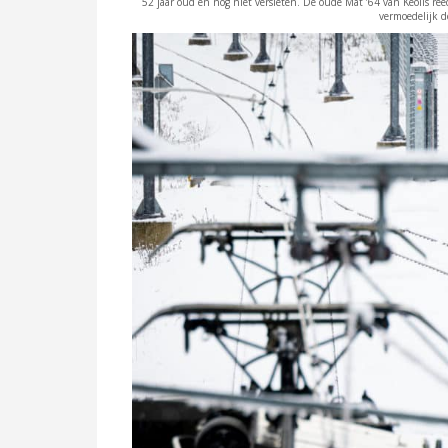
52 jaar oud en nog niet versleten. De oude Mat ’64 van Keolis re
vermoedelijk d