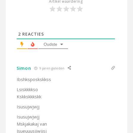
Artikel waardering
2
REACTIES
Oudste
Simon
9 jaren geleden
Ibshksposkskkss
Lsiskkkkso
Kskkskkkskk
Isusujwjwjj
Isusujwjwjj
Mskjakakaj van
Jsueuuusjjwjjsj