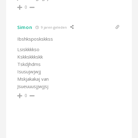
0
Simon
9 jaren geleden
Ibshksposkskkss
Lsiskkkkso
Kskkskkkskk
Tskdjhdms
Isusujwjwjj
Mskjakakaj van
Jsueuuusjjwjjsj
0