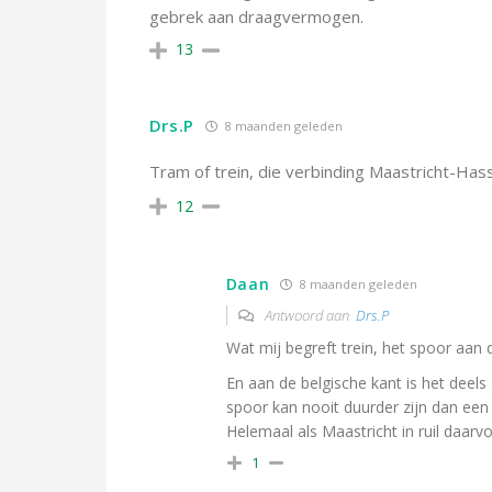
gebrek aan draagvermogen.
13
Drs.P
8 maanden geleden
Tram of trein, die verbinding Maastricht-Has
12
Daan
8 maanden geleden
Antwoord aan
Drs.P
Wat mij begreft trein, het spoor aan d
En aan de belgische kant is het deel
spoor kan nooit duurder zijn dan een
Helemaal als Maastricht in ruil daar
1