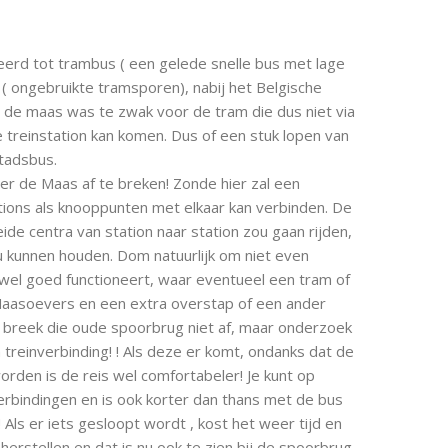
rd tot trambus ( een gelede snelle bus met lage
al ( ongebruikte tramsporen), nabij het Belgische
de maas was te zwak voor de tram die dus niet via
 treinstation kan komen. Dus of een stuk lopen van
tadsbus.
er de Maas af te breken! Zonde hier zal een
tions als knooppunten met elkaar kan verbinden. De
e centra van station naar station zou gaan rijden,
u kunnen houden. Dom natuurlijk om niet even
el goed functioneert, waar eventueel een tram of
e Maasoevers en een extra overstap of een ander
us breek die oude spoorbrug niet af, maar onderzoek
treinverbinding! ! Als deze er komt, ondanks dat de
orden is de reis wel comfortabeler! Je kunt op
erbindingen en is ook korter dan thans met de bus
 Als er iets gesloopt wordt , kost het weer tijd en
herstellen en dat is nu ook te zien bij de spoorbrug