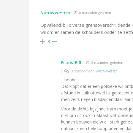
Nieuwwester
8 maanden geleden
Opvallend: bij diverse grensoverschrijdende ra
wil om er samen de schouders onder te zet
3
Frans E.R.
8 maanden geleden
Antwoord aan
Nieuwwester
…hobbels…
Dat klopt dat er een politieke wil ont
afstand in Luik oftewel Liege recent 
men zelfs negen bladzijden daar aan
Voor de dichts bijzijnde tram moet je
niet om dit ook in Maastricht opnieu
kunnen bouwen die w e l sterk genoe
natuurlijk een hele hoop poen en dat 