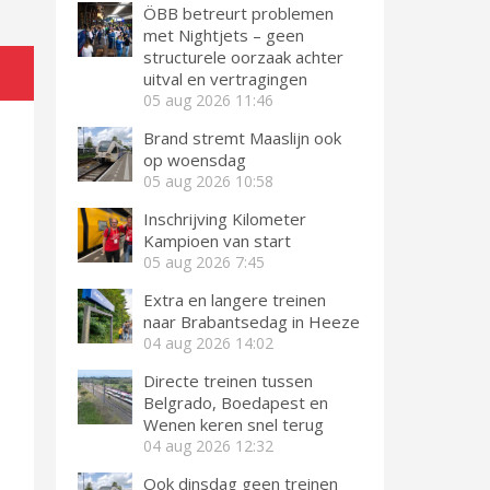
ÖBB betreurt problemen
met Nightjets – geen
structurele oorzaak achter
uitval en vertragingen
05 aug 2026
11:46
Brand stremt Maaslijn ook
op woensdag
05 aug 2026
10:58
Inschrijving Kilometer
Kampioen van start
05 aug 2026
7:45
Extra en langere treinen
naar Brabantsedag in Heeze
04 aug 2026
14:02
Directe treinen tussen
Belgrado, Boedapest en
Wenen keren snel terug
04 aug 2026
12:32
Ook dinsdag geen treinen