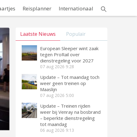
aartjes
Reisplanner
Internationaal
Laatste Nieuws
Populair
European Sleeper wint zaak
tegen ProRail over
dienstregeling voor 2027
07 aug 2026
9:28
Update – Tot maandag toch
weer geen treinen op
Maaslijn
07 aug 2026
5:00
Update – Treinen rijden
weer bij Venray na bosbrand
– beperkte dienstregeling
tot maandag
06 aug 2026
9:13