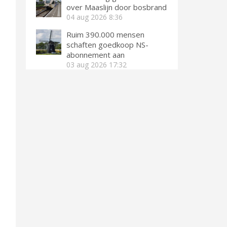
over Maaslijn door bosbrand
04 aug 2026
8:36
Ruim 390.000 mensen
schaften goedkoop NS-
abonnement aan
03 aug 2026
17:32