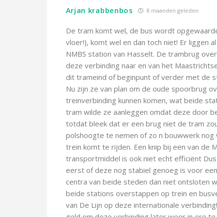
Arjan krabbenbos
8 maanden geleden
De tram komt wel, de bus wordt opgewaardee
vloer!), komt wel en dan toch niet! Er liggen 
NMBS station van Hasselt. De trambrug over 
deze verbinding naar en van het Maastrichtse
dit trameind of beginpunt of verder met de s
Nu zijn ze van plan om de oude spoorbrug ov
treinverbinding kunnen komen, wat beide sta
tram wilde ze aanleggen omdat deze door beid
totdat bleek dat er een brug niet de tram zo
polshoogte te nemen of zo n bouwwerk nog w
trein komt te rijden. Een knip bij een van d
transportmiddel is ook niet echt efficiënt D
eerst of deze nog stabiel genoeg is voor een 
centra van beide steden dan niet ontsloten w
beide stations overstappen op trein en busv
van De Lijn op deze internationale verbinding!
geld om deze verbinding later weer in ere te 