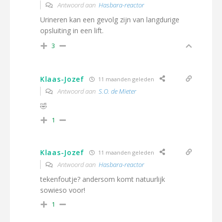
Antwoord aan
Hasbara-reactor
Urineren kan een gevolg zijn van langdurige
opsluiting in een lift.
3
Klaas-Jozef
11 maanden geleden
Antwoord aan
S.O. de Mieter
🤣
1
Klaas-Jozef
11 maanden geleden
Antwoord aan
Hasbara-reactor
tekenfoutje? andersom komt natuurlijk
sowieso voor!
1