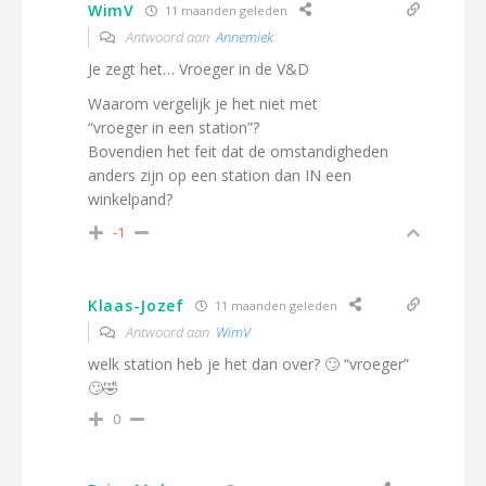
WimV
11 maanden geleden
Antwoord aan
Annemiek
Je zegt het… Vroeger in de V&D
Waarom vergelijk je het niet met
“vroeger in een station”?
Bovendien het feit dat de omstandigheden
anders zijn op een station dan IN een
winkelpand?
-1
Klaas-Jozef
11 maanden geleden
Antwoord aan
WimV
welk station heb je het dan over? 🙄 “vroeger”
🙄🤣
0