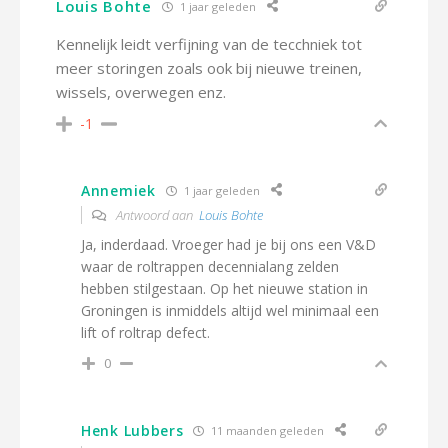
Louis Bohte
1 jaar geleden
Kennelijk leidt verfijning van de tecchniek tot
meer storingen zoals ook bij nieuwe treinen,
wissels, overwegen enz.
-1
Annemiek
1 jaar geleden
Antwoord aan
Louis Bohte
Ja, inderdaad. Vroeger had je bij ons een V&D
waar de roltrappen decennialang zelden
hebben stilgestaan. Op het nieuwe station in
Groningen is inmiddels altijd wel minimaal een
lift of roltrap defect.
0
Henk Lubbers
11 maanden geleden