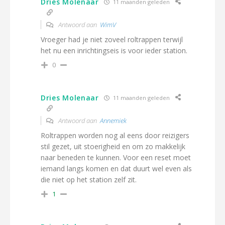
Dries Molenaar
11 maanden geleden
Antwoord aan
WimV
Vroeger had je niet zoveel roltrappen terwijl
het nu een inrichtingseis is voor ieder station.
0
Dries Molenaar
11 maanden geleden
Antwoord aan
Annemiek
Roltrappen worden nog al eens door reizigers
stil gezet, uit stoerigheid en om zo makkelijk
naar beneden te kunnen. Voor een reset moet
iemand langs komen en dat duurt wel even als
die niet op het station zelf zit.
1