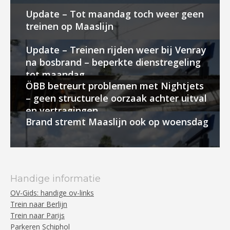
Update – Tot maandag toch weer geen
treinen op Maaslijn
Update – Treinen rijden weer bij Venray
na bosbrand – beperkte dienstregeling
tot maandag
ÖBB betreurt problemen met Nightjets
– geen structurele oorzaak achter uitval
en vertragingen
Brand stremt Maaslijn ook op woensdag
Handige informatie
OV-Gids: handige ov-links
Trein naar Berlijn
Trein naar Parijs
Parkeren Schiphol