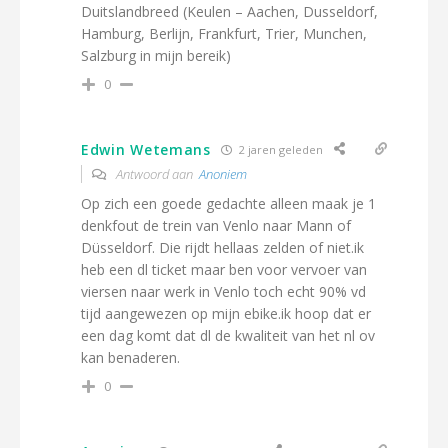
Duitslandbreed (Keulen – Aachen, Dusseldorf,
Hamburg, Berlijn, Frankfurt, Trier, Munchen,
Salzburg in mijn bereik)
0
Edwin Wetemans
2 jaren geleden
Antwoord aan
Anoniem
Op zich een goede gedachte alleen maak je 1
denkfout de trein van Venlo naar Mann of
Düsseldorf. Die rijdt hellaas zelden of niet.ik
heb een dl ticket maar ben voor vervoer van
viersen naar werk in Venlo toch echt 90% vd
tijd aangewezen op mijn ebike.ik hoop dat er
een dag komt dat dl de kwaliteit van het nl ov
kan benaderen.
0