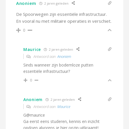
Anoniem
2 jaren geleden
De Spoorwegen zijn essentiële infrastructuur.
En vooral nu met militaire operaties in verschiet.
0
Maurice
2 jaren geleden
Antwoord aan
Anoniem
Sinds wanneer zijn bodemloze putten
essentiële infrastructuur?
0
Anoniem
2 jaren geleden
Antwoord aan
Maurice
G@maurice
Ga eerst eens studeren, kennis en inzicht
opdoen alvorens je hier onzin uitkraamt!