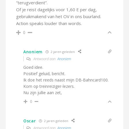
“terugverdient”.
Of je reist dagelijks voor 1,60 E per dag,
gebruikmakend van het OV in ons buurland.
Action speaks louder than words.
0
Anoniem
2 jaren geleden
Antwoord aan
Anoniem
Goed idee.
Positief geluid, bericht.
Ik doe het reeds naast mijn DB-Bahncard100.
Kom op treinreiziger-lezers.
Nu zijn jullie aan zet,
0
Oscar
2 jaren geleden
Antwoord aan
Anoniem