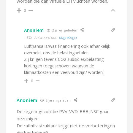
worden die dan virtuele LH vluchten worden.
0
Anoniem
2 jaren geleden
Antwoord aan
dagreiziger
Lufthansa is/was financiering ook afhankelijk
overheid, ons de belastingbetaler.
Zij krijgen tevens CO2 subsidies/belasting
kortingen toegeschoven waarvan de
klimaatkosten een veelvoud zijn/ worden!
0
Anoniem
2 jaren geleden
De regeringscoalitie PVV-VVD-BBB-NSC gaan
bezuinigen.
De railinfrastruktuur krijgt niet de verbeteringen
die het behoeft.