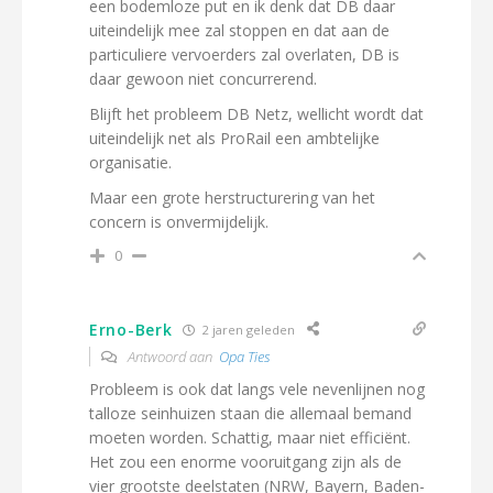
een bodemloze put en ik denk dat DB daar
uiteindelijk mee zal stoppen en dat aan de
particuliere vervoerders zal overlaten, DB is
daar gewoon niet concurrerend.
Blijft het probleem DB Netz, wellicht wordt dat
uiteindelijk net als ProRail een ambtelijke
organisatie.
Maar een grote herstructurering van het
concern is onvermijdelijk.
0
Erno-Berk
2 jaren geleden
Antwoord aan
Opa Ties
Probleem is ook dat langs vele nevenlijnen nog
talloze seinhuizen staan die allemaal bemand
moeten worden. Schattig, maar niet efficiënt.
Het zou een enorme vooruitgang zijn als de
vier grootste deelstaten (NRW, Bayern, Baden-