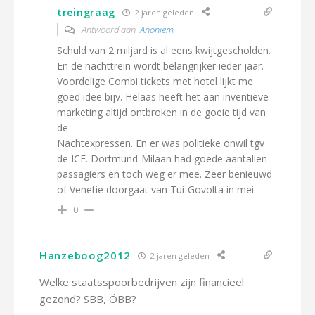
treingraag
2 jaren geleden
Antwoord aan
Anoniem
Schuld van 2 miljard is al eens kwijtgescholden.
En de nachttrein wordt belangrijker ieder jaar.
Voordelige Combi tickets met hotel lijkt me
goed idee bijv. Helaas heeft het aan inventieve
marketing altijd ontbroken in de goeie tijd van
de
Nachtexpressen. En er was politieke onwil tgv
de ICE. Dortmund-Milaan had goede aantallen
passagiers en toch weg er mee. Zeer benieuwd
of Venetie doorgaat van Tui-Govolta in mei.
0
Hanzeboog2012
2 jaren geleden
Welke staatsspoorbedrijven zijn financieel
gezond? SBB, ÖBB?