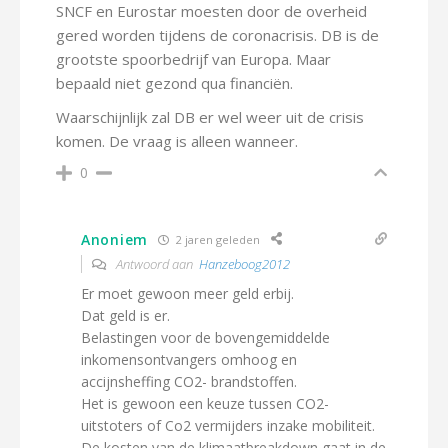
SNCF en Eurostar moesten door de overheid
gered worden tijdens de coronacrisis. DB is de
grootste spoorbedrijf van Europa. Maar
bepaald niet gezond qua financiën.
Waarschijnlijk zal DB er wel weer uit de crisis
komen. De vraag is alleen wanneer.
0
Anoniem
2 jaren geleden
Antwoord aan
Hanzeboog2012
Er moet gewoon meer geld erbij.
Dat geld is er.
Belastingen voor de bovengemiddelde
inkomensontvangers omhoog en
accijnsheffing CO2- brandstoffen.
Het is gewoon een keuze tussen CO2-
uitstoters of Co2 vermijders inzake mobiliteit.
De kosten van de klimaatbreakdown gaat in de