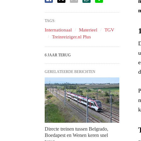
m
n
TAGS:
Internationaal
Materieel
TGV
Treinreiziger.nl Plus
D
u
6 JAAR TERUG
e
d
GERELATEERDE BERICHTEN
P
m
k
Directe treinen tussen Belgrado,
Boedapest en Wenen keren snel