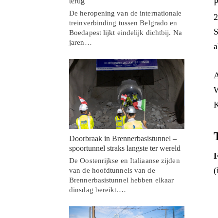
terug
P
De heropening van de internationale
2
treinverbinding tussen Belgrado en
S
Boedapest lijkt eindelijk dichtbij. Na
jaren…
a
A
W
K
Doorbraak in Brennerbasistunnel –
spoortunnel straks langste ter wereld
F
De Oostenrijkse en Italiaanse zijden
(
van de hoofdtunnels van de
Brennerbasistunnel hebben elkaar
dinsdag bereikt.…