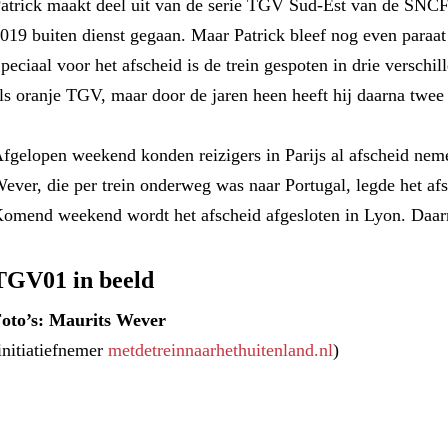
atrick maakt deel uit van de serie TGV Sud-Est van de SNCF.
019 buiten dienst gegaan. Maar Patrick bleef nog even paraat
peciaal voor het afscheid is de trein gespoten in drie verschil
ls oranje TGV, maar door de jaren heen heeft hij daarna twee 
fgelopen weekend konden reizigers in Parijs al afscheid neme
ever, die per trein onderweg was naar Portugal, legde het afs
omend weekend wordt het afscheid afgesloten in Lyon. Daar
TGV01 in beeld
oto’s: Maurits Wever
initiatiefnemer
metdetreinnaarhethuitenland.nl
)