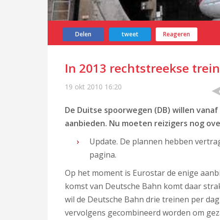
Delen
tweet
Reageren
In 2013 rechtstreekse tre
19 okt 2010
16:20
De Duitse spoorwegen (DB) willen vana
aanbieden. Nu moeten reizigers nog over
Update. De plannen hebben vertra
pagina.
Op het moment is Eurostar de enige aanbi
komst van Deutsche Bahn komt daar strak
wil de Deutsche Bahn drie treinen per dag
vervolgens gecombineerd worden om gezam