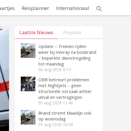
aartjes
Reisplanner
Internationaal
Laatste Nieuws
Populair
Update – Treinen rijden
weer bij Venray na bosbrand
– beperkte dienstregeling
tot maandag
06 aug 2026
9:13
ÖBB betreurt problemen
met Nightjets – geen
structurele oorzaak achter
uitval en vertragingen
05 aug 2026
11:46
Brand stremt Maaslijn ook
op woensdag
05 aug 2026
10:58