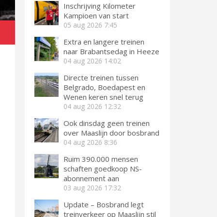
Inschrijving Kilometer
Kampioen van start
05 aug 2026
7:45
Extra en langere treinen
naar Brabantsedag in Heeze
04 aug 2026
14:02
Directe treinen tussen
Belgrado, Boedapest en
Wenen keren snel terug
04 aug 2026
12:32
Ook dinsdag geen treinen
over Maaslijn door bosbrand
04 aug 2026
8:36
Ruim 390.000 mensen
schaften goedkoop NS-
abonnement aan
03 aug 2026
17:32
Update – Bosbrand legt
treinverkeer op Maaslijn stil