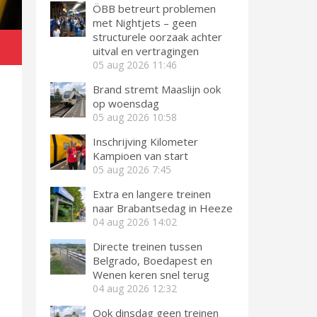
ÖBB betreurt problemen
met Nightjets – geen
structurele oorzaak achter
uitval en vertragingen
05 aug 2026
11:46
Brand stremt Maaslijn ook
op woensdag
05 aug 2026
10:58
Inschrijving Kilometer
Kampioen van start
05 aug 2026
7:45
Extra en langere treinen
naar Brabantsedag in Heeze
04 aug 2026
14:02
Directe treinen tussen
Belgrado, Boedapest en
Wenen keren snel terug
04 aug 2026
12:32
Ook dinsdag geen treinen