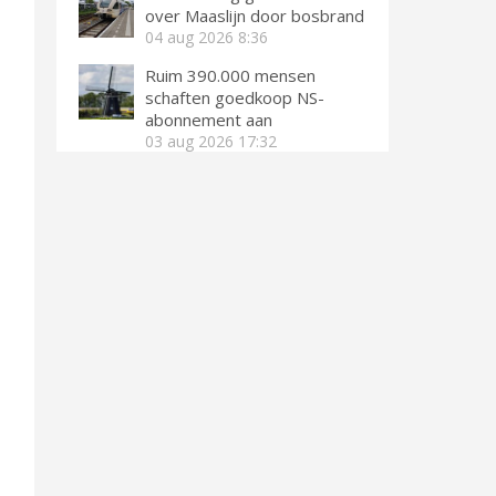
over Maaslijn door bosbrand
04 aug 2026
8:36
Ruim 390.000 mensen
schaften goedkoop NS-
abonnement aan
03 aug 2026
17:32