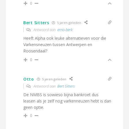
0
Bert Sitters
5 jaren geleden
Antwoord aan
erno-berk
Heeft Alpha ook leuke alternatieven voor die
Varkensneuzen tussen Antwerpen en
Roosendaal?
0
Otto
5 jaren geleden
Antwoord aan
Bert Sitters
De NMBS is sowieso bijna bankroet dus
leasen als je zelf nog varkenneuzen hebt is dan
geen optie.
0