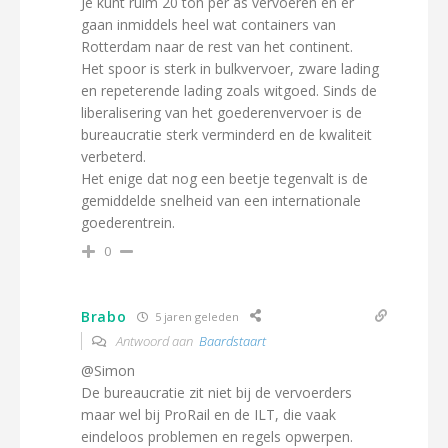
Je kunt ruim 20 ton per as vervoeren en er
gaan inmiddels heel wat containers van
Rotterdam naar de rest van het continent.
Het spoor is sterk in bulkvervoer, zware lading
en repeterende lading zoals witgoed. Sinds de
liberalisering van het goederenvervoer is de
bureaucratie sterk verminderd en de kwaliteit
verbeterd.
Het enige dat nog een beetje tegenvalt is de
gemiddelde snelheid van een internationale
goederentrein.
0
Brabo
5 jaren geleden
Antwoord aan
Baardstaart
@Simon
De bureaucratie zit niet bij de vervoerders
maar wel bij ProRail en de ILT, die vaak
eindeloos problemen en regels opwerpen.