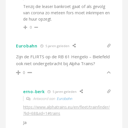
Tenzij die leaser bankroet gaat of als gevolg
van corona zo meteen fors moet inkrimpen en
de huur opzegt.
0
Eurobahn
5 jaren geleden
Zijn de FLIRTS op de RB 61 Hengelo – Bielefeld
ook niet ondergebracht bij Alpha Trains?
0
erno-berk
5 jaren geleden
Antwoord aan
Eurobahn
https://www.alphatrains.eu/en/fleet/trainfinder/
?lid=68&iid=1#trains
Ja