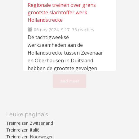
Regionale treinen over grens
grootste slachtoffer werk
Hollandstrecke
06 nov 2024
9:17
35 reacties
De tachtigweekse
werkzaamheden aan de
Hollandstrecke tussen Zevenaar
en Oberhausen in Duitsland
hebben de grootste gevolgen
voor de regionale treinen
lees
laad meer
meer
…
Leuke pagina‘s
Treinreizen Zwitserland
Treinreizen Italië
Treinreizen Noorwegen