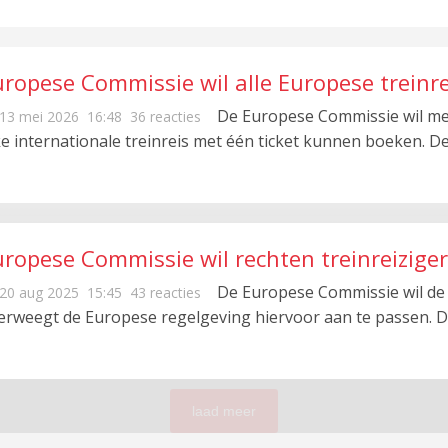
ropese Commissie wil alle Europese treinrei
ctor kritisch
De Europese Commissie wil met
13 mei 2026
16:48
36 reacties
ke internationale treinreis met één ticket kunnen boeken. 
uropese Commissie wil rechten treinreiziger
De Europese Commissie wil de 
20 aug 2025
15:45
43 reacties
erweegt de Europese regelgeving hiervoor aan te passen. 
laad meer