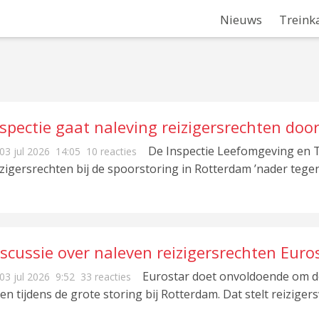
Nieuws
Treink
spectie gaat naleving reizigersrechten door
De Inspectie Leefomgeving en T
03 jul 2026
14:05
10 reacties
izigersrechten bij de spoorstoring in Rotterdam ’nader tege
scussie over naleven reizigersrechten Euros
n evalueren
Eurostar doet onvoldoende om de
03 jul 2026
9:52
33 reacties
ven tijdens de grote storing bij Rotterdam. Dat stelt reizige