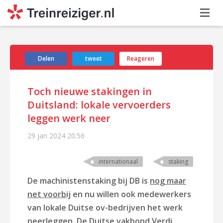
Delen
tweet
Reageren
Toch nieuwe stakingen in
Duitsland: lokale vervoerders
leggen werk neer
29 jan 2024
20:56
internationaal
staking
De machinistenstaking bij DB is
nog maar
net voorbij
en nu willen ook medewerkers
van lokale Duitse ov-bedrijven het werk
neerleggen. De Duitse vakbond Verdi