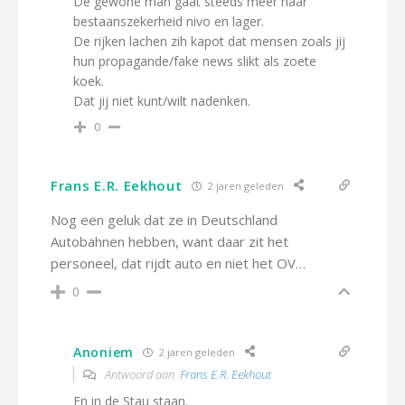
De gewone man gaat steeds meer naar
bestaanszekerheid nivo en lager.
De rijken lachen zih kapot dat mensen zoals jij
hun propagande/fake news slikt als zoete
koek.
Dat jij niet kunt/wilt nadenken.
0
Frans E.R. Eekhout
2 jaren geleden
Nog een geluk dat ze in Deutschland
Autobahnen hebben, want daar zit het
personeel, dat rijdt auto en niet het OV…
0
Anoniem
2 jaren geleden
Antwoord aan
Frans E.R. Eekhout
En in de Stau staan.