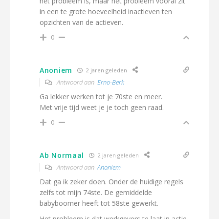
het probleem is, maar het probleem vooral zit
in een te grote hoeveelheid inactieven ten
opzichten van de actieven.
0
Anoniem
2 jaren geleden
Antwoord aan
Erno-Berk
Ga lekker werken tot je 70ste en meer.
Met vrije tijd weet je je toch geen raad.
0
Ab Normaal
2 jaren geleden
Antwoord aan
Anoniem
Dat ga ik zeker doen. Onder de huidige regels
zelfs tot mijn 74ste. De gemiddelde
babyboomer heeft tot 58ste gewerkt.
Het probleem is dat werkgevers te laat in actie