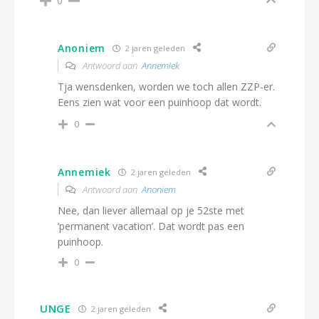
0
Anoniem
2 jaren geleden
Antwoord aan
Annemiek
Tja wensdenken, worden we toch allen ZZP-er.
Eens zien wat voor een puinhoop dat wordt.
0
Annemiek
2 jaren geleden
Antwoord aan
Anoniem
Nee, dan liever allemaal op je 52ste met
‘permanent vacation’. Dat wordt pas een
puinhoop.
0
UNGE
2 jaren geleden