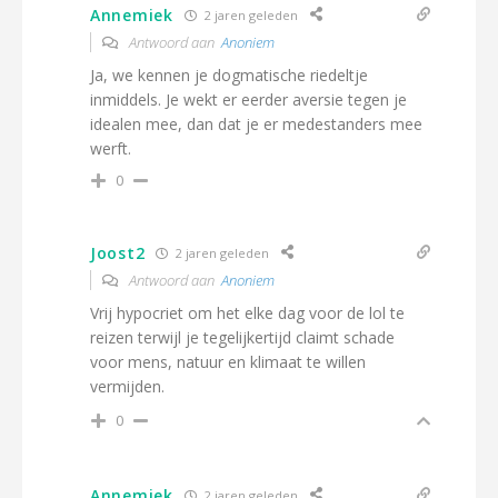
Annemiek
2 jaren geleden
Antwoord aan
Anoniem
Ja, we kennen je dogmatische riedeltje
inmiddels. Je wekt er eerder aversie tegen je
idealen mee, dan dat je er medestanders mee
werft.
0
Joost2
2 jaren geleden
Antwoord aan
Anoniem
Vrij hypocriet om het elke dag voor de lol te
reizen terwijl je tegelijkertijd claimt schade
voor mens, natuur en klimaat te willen
vermijden.
0
Annemiek
2 jaren geleden