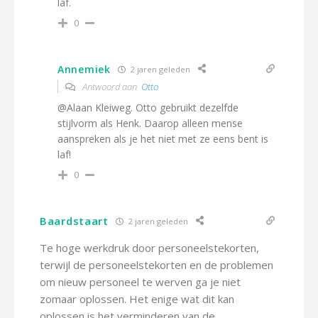
laf.
0
Annemiek
2 jaren geleden
Antwoord aan
Otto
@Alaan Kleiweg. Otto gebruikt dezelfde
stijlvorm als Henk. Daarop alleen mense
aanspreken als je het niet met ze eens bent is
laf!
0
Baardstaart
2 jaren geleden
Te hoge werkdruk door personeelstekorten,
terwijl de personeelstekorten en de problemen
om nieuw personeel te werven ga je niet
zomaar oplossen. Het enige wat dit kan
oplossen is het verminderen van de