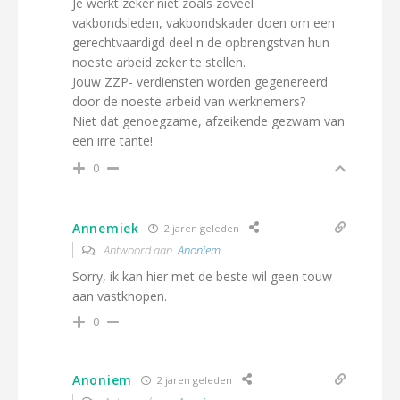
Je werkt zeker niet zoals zoveel
vakbondsleden, vakbondskader doen om een
gerechtvaardigd deel n de opbrengstvan hun
noeste arbeid zeker te stellen.
Jouw ZZP- verdiensten worden gegenereerd
door de noeste arbeid van werknemers?
Niet dat genoegzame, afzeikende gezwam van
een irre tante!
0
Annemiek
2 jaren geleden
Antwoord aan
Anoniem
Sorry, ik kan hier met de beste wil geen touw
aan vastknopen.
0
Anoniem
2 jaren geleden