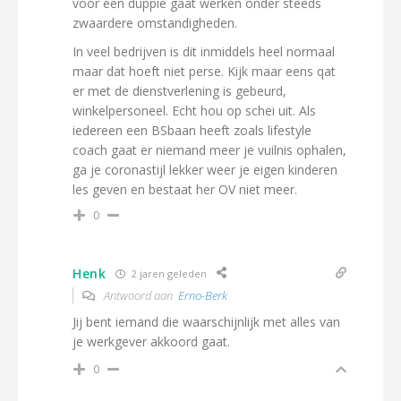
voor een duppie gaat werken onder steeds
zwaardere omstandigheden.
In veel bedrijven is dit inmiddels heel normaal
maar dat hoeft niet perse. Kijk maar eens qat
er met de dienstverlening is gebeurd,
winkelpersoneel. Echt hou op schei uit. Als
iedereen een BSbaan heeft zoals lifestyle
coach gaat er niemand meer je vuilnis ophalen,
ga je coronastijl lekker weer je eigen kinderen
les geven en bestaat her OV niet meer.
0
Henk
2 jaren geleden
Antwoord aan
Erno-Berk
Jij bent iemand die waarschijnlijk met alles van
je werkgever akkoord gaat.
0