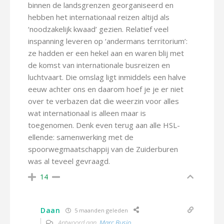
binnen de landsgrenzen georganiseerd en
hebben het internationaal reizen altijd als
‘noodzakelijk kwaad’ gezien. Relatief veel
inspanning leveren op ‘andermans territorium’:
ze hadden er een hekel aan en waren blij met
de komst van internationale busreizen en
luchtvaart. Die omslag ligt inmiddels een halve
eeuw achter ons en daarom hoef je je er niet
over te verbazen dat die weerzin voor alles
wat internationaal is alleen maar is
toegenomen. Denk even terug aan alle HSL-
ellende: samenwerking met de
spoorwegmaatschappij van de Zuiderburen
was al teveel gevraagd.
14
Daan
5 maanden geleden
Antwoord aan
Marc Busio