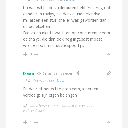
tja wat wil je, de zuiderburen hebben een groot
aandeel in thalys, die dankzij Nederlandse
miljarden een stuk sneller was geworden dan
de beneluxtrein.
Die zaten niet te wachten op concurrentie voor
de thalys, die dan ook nog ingepast moest
worden op hun drukste spoorlijn.
0
Daan
5 maanden geleden
Antwoord aan
Daan
En daar zit het echte probleem, iedereen
verdedigt zijn eigen belangen.
Laatst bewerkt op 5 maanden geleden door
verkeersleider
1