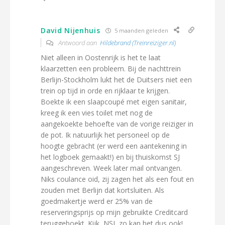
David Nijenhuis
5 maanden geleden
Antwoord aan
Hildebrand (Treinreiziger.nl)
Niet alleen in Oostenrijk is het te laat
klaarzetten een probleem. Bij de nachttrein
Berlijn-Stockholm lukt het de Duitsers niet een
trein op tijd in orde en rijklaar te krijgen.
Boekte ik een slaapcoupé met eigen sanitair,
kreeg ik een vies toilet met nog de
aangekoekte behoefte van de vorige reiziger in
de pot. Ik natuurlijk het personeel op de
hoogte gebracht (er werd een aantekening in
het logboek gemaakt!) en bij thuiskomst SJ
aangeschreven. Week later mail ontvangen.
Niks coulance oid, zij zagen het als een fout en
zouden met Berlijn dat kortsluiten. Als
goedmakertje werd er 25% van de
reserveringsprijs op mijn gebruikte Creditcard
teruggeboekt. Kijk, NSI, zo kan het dus ook!