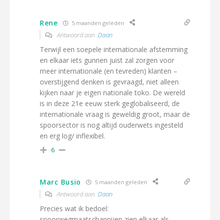
Rene
5 maanden geleden
Antwoord aan
Daan
Terwijl een soepele internationale afstemming
en elkaar iets gunnen juist zal zorgen voor
meer internationale (en tevreden) klanten –
overstijgend denken is gevraagd, niet alleen
kijken naar je eigen nationale toko. De wereld
is in deze 21e eeuw sterk geglobaliseerd, de
internationale vraag is geweldig groot, maar de
spoorsector is nog altijd ouderwets ingesteld
en erg log/ inflexibel.
6
Marc Busio
5 maanden geleden
Antwoord aan
Daan
Precies wat ik bedoel:
spoorwegmaatschappijen zien elkaar als