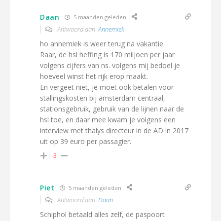
Daan
5 maanden geleden
Antwoord aan
Annemiek
ho annemiek is weer terug na vakantie.
Raar, de hsl heffing is 170 miljoen per jaar
volgens cijfers van ns. volgens mij bedoel je
hoeveel winst het rijk erop maakt.
En vergeet niet, je moet ook betalen voor
stallingskosten bij amsterdam centraal,
stationsgebruik, gebruik van de lijnen naar de
hsl toe, en daar mee kwam je volgens een
interview met thalys directeur in de AD in 2017
uit op 39 euro per passagier.
-3
Piet
5 maanden geleden
Antwoord aan
Daan
Schiphol betaald alles zelf, de paspoort