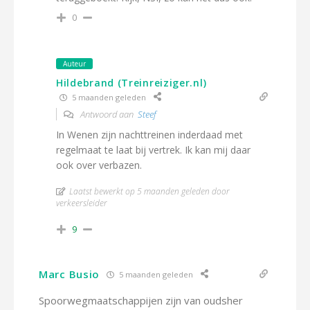
0
Auteur
Hildebrand (Treinreiziger.nl)
5 maanden geleden
Antwoord aan
Steef
In Wenen zijn nachttreinen inderdaad met
regelmaat te laat bij vertrek. Ik kan mij daar
ook over verbazen.
Laatst bewerkt op 5 maanden geleden door
verkeersleider
9
Marc Busio
5 maanden geleden
Spoorwegmaatschappijen zijn van oudsher