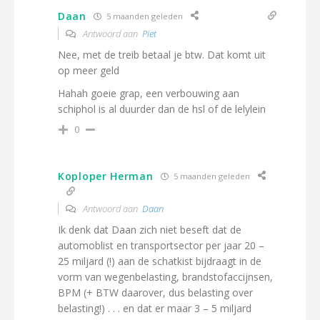
Daan
5 maanden geleden
Antwoord aan
Piet
Nee, met de treib betaal je btw. Dat komt uit
op meer geld
Hahah goeie grap, een verbouwing aan
schiphol is al duurder dan de hsl of de lelylein
0
Koploper Herman
5 maanden geleden
Antwoord aan
Daan
Ik denk dat Daan zich niet beseft dat de
automoblist en transportsector per jaar 20 –
25 miljard (!) aan de schatkist bijdraagt in de
vorm van wegenbelasting, brandstofaccijnsen,
BPM (+ BTW daarover, dus belasting over
belasting!) . . . en dat er maar 3 – 5 miljard