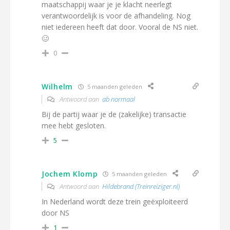
maatschappij waar je je klacht neerlegt
verantwoordelijk is voor de afhandeling. Nog
niet iedereen heeft dat door. Vooral de NS niet.
🥴
0
Wilhelm
5 maanden geleden
Antwoord aan
ab normaal
Bij de partij waar je de (zakelijke) transactie
mee hebt gesloten.
5
Jochem Klomp
5 maanden geleden
Antwoord aan
Hildebrand (Treinreiziger.nl)
In Nederland wordt deze trein geëxploiteerd
door NS
1