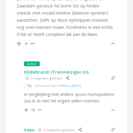
Zaandam gereisd. NS komt tot op heden
steeds met model minitrix (kleinste sprinter)
aanzetten. Zelfs op deze tijdstippen moeten
nog veel mensen staan. Koolmees is een echte
D’66-er heeft compleet lak aan de klant.
-8
Auteur
Hildebrand (Treinreiziger.nl)
5 maanden geleden
Antwoord aan
Henk Lubbers
In vergelijking met andere spoor-monopolisten
zou ik ze niet het ergste willen noemen.
13
Veen
5 maanden geleden