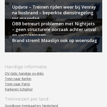
Update – Treinen rijden weer bij Venray
na bosbrand – beperkte dienstregeling
tot maandag
ÖBB betreurt problemen met Nightjets
– geen structurele oorzaak achter uitval
en vertragingen
Brand stremt Maaslijn ook op woensdag
Handige informatie
OV-Gids: handige ov-links
Trein naar Berlijn
Trein naar Parijs
Parkeren Schiphol
Treinreizen per land
Goedkope treinkaartjes Nederland