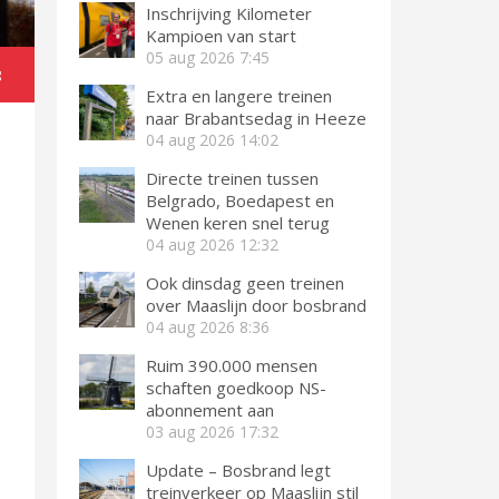
Inschrijving Kilometer
Kampioen van start
05 aug 2026
7:45
g
Extra en langere treinen
naar Brabantsedag in Heeze
04 aug 2026
14:02
Directe treinen tussen
Belgrado, Boedapest en
Wenen keren snel terug
04 aug 2026
12:32
Ook dinsdag geen treinen
over Maaslijn door bosbrand
04 aug 2026
8:36
Ruim 390.000 mensen
schaften goedkoop NS-
abonnement aan
03 aug 2026
17:32
Update – Bosbrand legt
treinverkeer op Maaslijn stil