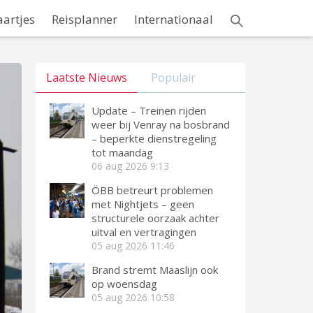
aartjes
Reisplanner
Internationaal
Laatste Nieuws
Populair
Update – Treinen rijden
weer bij Venray na bosbrand
– beperkte dienstregeling
tot maandag
06 aug 2026
9:13
ÖBB betreurt problemen
met Nightjets – geen
structurele oorzaak achter
uitval en vertragingen
05 aug 2026
11:46
Brand stremt Maaslijn ook
op woensdag
05 aug 2026
10:58