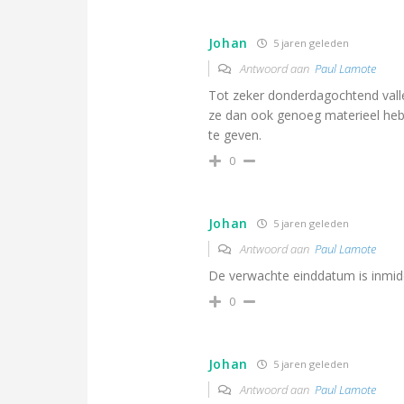
Johan
5 jaren geleden
Antwoord aan
Paul Lamote
Tot zeker donderdagochtend vallen
ze dan ook genoeg materieel heb
te geven.
0
Johan
5 jaren geleden
Antwoord aan
Paul Lamote
De verwachte einddatum is inmid
0
Johan
5 jaren geleden
Antwoord aan
Paul Lamote