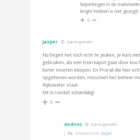
‘beperkingen in de materieeli
lengte hebben is niet gezegd.
0
Jasper
5 jaren geleden
Nu begint het toch echt te jeuken, je kunt ni
gebruiken, als een trein kapot gaat door ko
beter moeten inkopen. En Prorail die hier ec
opgeheven worden, misschien het beheer ma
Rijkswater staat.
Dit is ronduit schandalig!
0
Andries
5 jaren geleden
Antwoord aan
Jasper