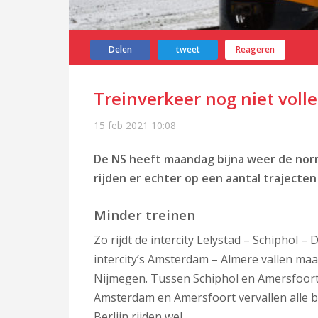
Delen
tweet
Reageren
Treinverkeer nog niet voll
15 feb 2021
10:08
De NS heeft maandag bijna weer de norm
rijden er echter op een aantal trajecte
Minder treinen
Zo rijdt de intercity Lelystad – Schiphol
intercity’s Amsterdam – Almere vallen maan
Nijmegen. Tussen Schiphol en Amersfoort ri
Amsterdam en Amersfoort vervallen alle bi
Berlijn
rijden wel.