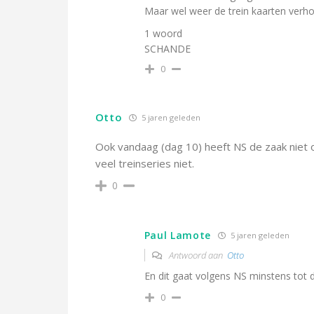
Maar wel weer de trein kaarten verh
1 woord
SCHANDE
0
Otto
5 jaren geleden
Ook vandaag (dag 10) heeft NS de zaak niet 
veel treinseries niet.
0
Paul Lamote
5 jaren geleden
Antwoord aan
Otto
En dit gaat volgens NS minstens tot 
0