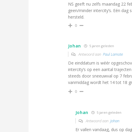
NS geeft nu zelfs maandag 22 febr
geen/minder intercity’s. Eén dag 
hersteld.
0
Johan
5 jaren geleden
Antwoord aan
Paul Lamote
De einddatum is wéér opgeschoven
intercity’s op een aantal trajecte
steeds door sneeuwval op 7 februa
vanmiddag wordt het 14 tot 18 gr
0
Johan
5 jaren geleden
Antwoord aan
Johan
Er vallen vandaag, dus op dag