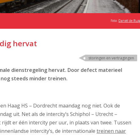
Foto:
Daniël de Rui
edig hervat
storingen en vertragingen
ale dienstregeling hervat. Door defect materieel
n nog steeds minder treinen.
 – Den Haag HS – Dordrecht maandag nog niet. Ook de
dag uit. Net als de intercity’s Schiphol – Utrecht –
jdt er één intercity per uur, in plaats van twee. Tussen
nnenlandse intercity’s, de internationale
treinen naar