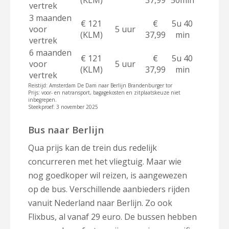
vertrek
3 maanden
€ 121
€
5u 40
voor
5 uur
(KLM)
37,99
min
vertrek
6 maanden
€ 121
€
5u 40
voor
5 uur
(KLM)
37,99
min
vertrek
Reistijd: Amsterdam De Dam naar Berlijn Brandenburger tor
Prijs: voor- en natransport, bagagekosten en zitplaatskeuze niet
inbegrepen.
Steekproef: 3 november 2025
Bus naar Berlijn
Qua prijs kan de trein dus redelijk
concurreren met het vliegtuig. Maar wie
nog goedkoper wil reizen, is aangewezen
op de bus. Verschillende aanbieders rijden
vanuit Nederland naar Berlijn. Zo ook
Flixbus, al vanaf 29 euro. De bussen hebben