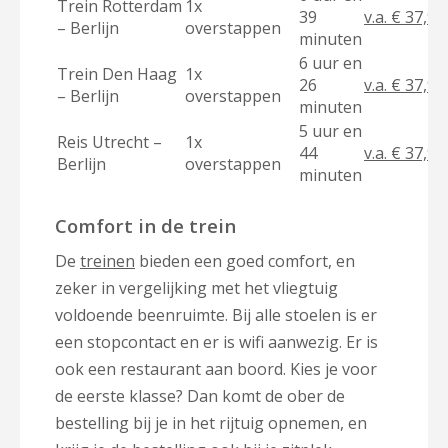
Trein Rotterdam
1x
39
v.a. € 37,90
– Berlijn
overstappen
minuten
6 uur en
Trein Den Haag
1x
26
v.a. € 37,90
– Berlijn
overstappen
minuten
5 uur en
Reis Utrecht –
1x
44
v.a. € 37,90
Berlijn
overstappen
minuten
Comfort in de trein
De
treinen
bieden een goed comfort, en
zeker in vergelijking met het vliegtuig
voldoende beenruimte. Bij alle stoelen is er
een stopcontact en er is wifi aanwezig. Er is
ook een restaurant aan boord. Kies je voor
de eerste klasse? Dan komt de ober de
bestelling bij je in het rijtuig opnemen, en