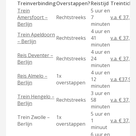
Treinverbinding
Overstappen?
Reistijd
Treinticke
Trein
5 uur en
Amersfoort –
Rechtstreeks
7
v.a. € 37,90
Berlijn
minuten
4 uur en
Trein Apeldoorn
Rechtstreeks
41
v.a. € 37,90
– Berlijn
minuten
4 uur en
Reis Deventer –
Rechtstreeks
24
v.a. € 37,90
Berlijn
minuten
4 uur en
Reis Almelo –
1x
12
v.a. €37,90
Berlijn
overstappen
minuten
3 uur en
Trein Hengelo –
Rechtstreeks
58
v.a. € 37,90
Berlijn
minuten
5 uur en
Trein Zwolle –
1x
1
v.a. € 37,90
Berlijn
overstappen
minuut
6 uur en