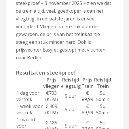
steekproef – 3 november 2025 – zien we dat
de trein altijd, veel, goedkoper is dan het
vliegtuig. In de laatste jaren is er veel
veranderd. Vliegen is een stuk duurder
geworden, de prijs van het treinkaartje
steeg een stuk minder hard. Ook is
prijsvechter EasyJet gestopt met vluchten
naar Berlijn.
Resultaten steekproef
Prijs
Reistijd
Prijs
Reistijd
vliegen
vliegtuig
Trein
Trein
1 dag voor
€703
€
5u
5 uur
vertrek
(KLM)
89,99
50min
1 week voor
€ 409
€
5u
5 uur
vertrek
(KLM)
89,99
50min
1 maand
€ 185
€
5u
voor
5 uur
(KLM)
37,99
50min