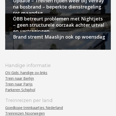
Update – Treinen rijden weer bij Venray
na bosbrand – beperkte dienstregeling
tot maandag
ÖBB betreurt problemen met Nightjets
– geen structurele oorzaak achter uitval
en vertragingen
Brand stremt Maaslijn ook op woensdag
Handige informatie
OV-Gids: handige ov-links
Trein naar Berlijn
Trein naar Parijs
Parkeren Schiphol
Treinreizen per land
Goedkope treinkaartjes Nederland
Treinreizen Noorwegen