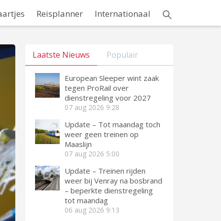
aartjes
Reisplanner
Internationaal
Laatste Nieuws
Populair
European Sleeper wint zaak
tegen ProRail over
dienstregeling voor 2027
07 aug 2026
9:28
Update – Tot maandag toch
weer geen treinen op
Maaslijn
07 aug 2026
5:00
Update – Treinen rijden
weer bij Venray na bosbrand
– beperkte dienstregeling
tot maandag
06 aug 2026
9:13