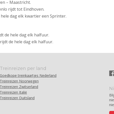
ven – Maastricht.
nlo rijdt tot Eindhoven.
hele dag elk kwartier een Sprinter.
t de hele dag elk halfuur.
jdt de hele dag elk halfuur.
Treinreizen per land
Goedkope treinkaartjes Nederland
Treinreizen Noorwegen
Treinreizen Zwitserland
N
Treinreizen Italië
Bli
Treinreizen Duitsland
ni
ni