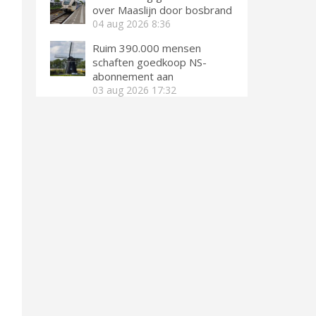
over Maaslijn door bosbrand
04 aug 2026
8:36
Ruim 390.000 mensen
schaften goedkoop NS-
abonnement aan
03 aug 2026
17:32