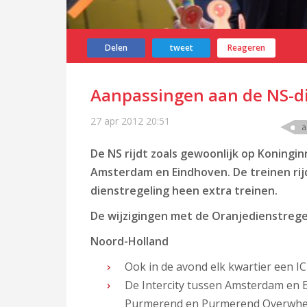
Delen
tweet
Reageren
Aanpassingen aan de NS-d
27 apr 2012
20:51
a
De NS rijdt zoals gewoonlijk op Koningi
Amsterdam en Eindhoven. De treinen rijd
dienstregeling heen extra treinen.
De wijzigingen met de Oranjedienstregel
Noord-Holland
Ook in de avond elk kwartier een 
De Intercity tussen Amsterdam en 
Purmerend en Purmerend Overwhe