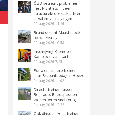
ÖBB betreurt problemen
met Nightjets – geen
structurele oorzaak achter
uitval en vertragingen
05 aug 2026
11:46
Brand stremt Maaslijn ook
op woensdag
05 aug 2026
10:58
Inschrijving Kilometer
Kampioen van start
05 aug 2026
7:45
Extra en langere treinen
naar Brabantsedag in Heeze
04 aug 2026
14:02
Directe treinen tussen
Belgrado, Boedapest en
Wenen keren snel terug
04 aug 2026
12:32
Ook dinsdag geen treinen