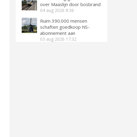
over Maaslijn door bosbrand
04 aug 2026
8:36
Ruim 390.000 mensen
schaften goedkoop NS-
abonnement aan
03 aug 2026
17:32