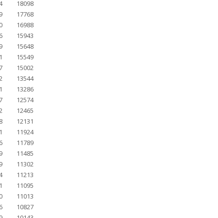
4
18098
9
17768
0
16988
6
15943
9
15648
1
15549
7
15002
2
13544
1
13286
7
12574
2
12465
8
12131
1
11924
6
11789
9
11485
9
11302
4
11213
1
11095
0
11013
6
10827
9
10143