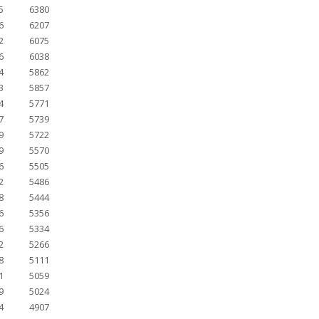
5
6380
6
6207
2
6075
6
6038
4
5862
3
5857
4
5771
7
5739
9
5722
9
5570
6
5505
2
5486
8
5444
6
5356
6
5334
2
5266
8
5111
1
5059
9
5024
4
4907