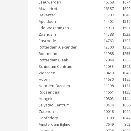
Leeuwarden
16368
1674
Maastricht
16587
1692
Deventer
15783
1643
Apeldoorn
14402
1516
Ede-Wageningen
15930
1581
Zaandam
14588
1523
Enschede
14763
1398
Rotterdam Alexander
12500
1303
Roermond
11988
1255
Rotterdam Blaak
12844
1306
Schiedam Centrum
12033
1261
Woerden
10450
1040
Hoorn
11630
1195
Naarden-Bussum
11398
1131
Roosendaal
11661
1135
Hengelo
10803
1144
Lelystad Centrum
10434
1060
Zutphen
10018
1066
Hoofddorp
10390
1047
Amsterdam Bijlmer
7649
802
Heerlen
9738
1002