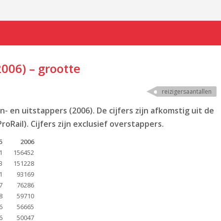
2006) – grootte
reizigersaantallen
n- en uitstappers (2006). De cijfers zijn afkomstig uit de
oRail). Cijfers zijn exclusief overstappers.
5
2006
1
156452
3
151228
1
93169
7
76286
8
59710
6
56665
6
50047