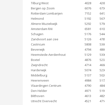
Tilburg West
4028
426
Bergen op Zoom
6076
673
Rotterdam Lombarijen
7152
641
Helmond
5192
567
Almere Muziekwijk
5292
579
Amsterdam RAI
6581
610
Schagen
5176
544
Zandvoort aan zee
5126
478
Castricum
5808
536
Beverwijk
4794
486
Heemstede-Aerdenhout
5129
530
Boxtel
4876
523
Zwijndrecht
4714
466
Harderwijk
5074
523
Middelburg
5137
502
Heerenveen
4984
517
Vlaardingen Centrum
4790
484
Den Helder
4971
519
Bilthoven
4613
482
Utrecht Overvecht
4521
471