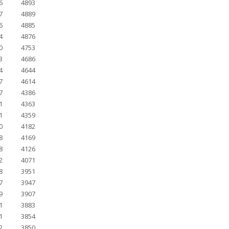
6
4893
7
4889
6
4885
4
4876
0
4753
3
4686
4
4644
7
4614
7
4386
1
4363
1
4359
0
4182
8
4169
8
4126
2
4071
8
3951
7
3947
9
3907
1
3883
1
3854
2
3850