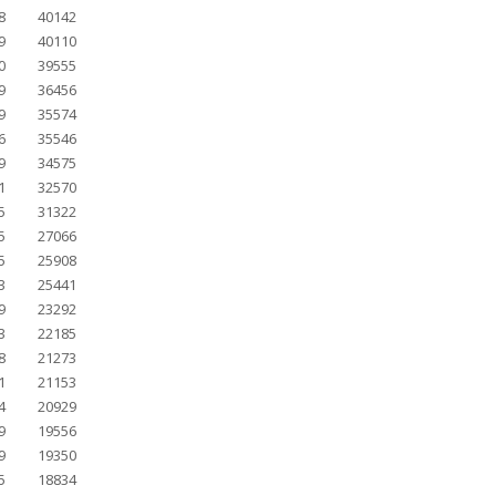
8
40142
9
40110
0
39555
9
36456
9
35574
6
35546
9
34575
1
32570
5
31322
5
27066
5
25908
3
25441
9
23292
3
22185
8
21273
1
21153
4
20929
9
19556
9
19350
5
18834