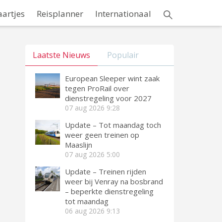
aartjes
Reisplanner
Internationaal
Laatste Nieuws
Populair
European Sleeper wint zaak
tegen ProRail over
dienstregeling voor 2027
07 aug 2026
9:28
Update – Tot maandag toch
weer geen treinen op
Maaslijn
07 aug 2026
5:00
Update – Treinen rijden
weer bij Venray na bosbrand
– beperkte dienstregeling
tot maandag
06 aug 2026
9:13