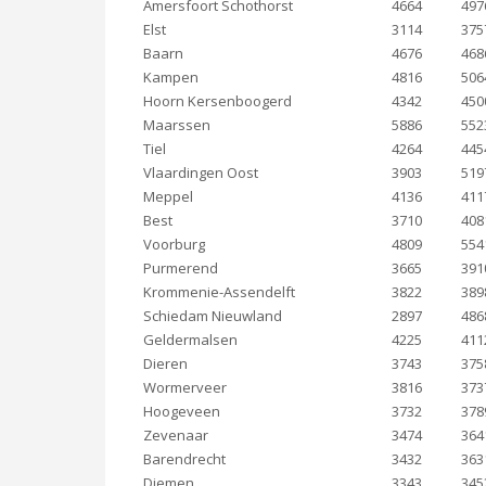
Amersfoort Schothorst
4664
497
Elst
3114
375
Baarn
4676
468
Kampen
4816
506
Hoorn Kersenboogerd
4342
450
Maarssen
5886
552
Tiel
4264
445
Vlaardingen Oost
3903
519
Meppel
4136
411
Best
3710
408
Voorburg
4809
554
Purmerend
3665
391
Krommenie-Assendelft
3822
389
Schiedam Nieuwland
2897
486
Geldermalsen
4225
411
Dieren
3743
375
Wormerveer
3816
373
Hoogeveen
3732
378
Zevenaar
3474
364
Barendrecht
3432
363
Diemen
3343
345