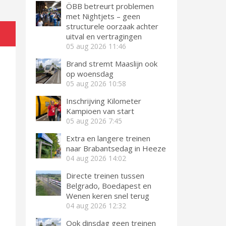
ÖBB betreurt problemen
met Nightjets – geen
structurele oorzaak achter
uitval en vertragingen
05 aug 2026
11:46
Brand stremt Maaslijn ook
op woensdag
05 aug 2026
10:58
Inschrijving Kilometer
Kampioen van start
05 aug 2026
7:45
Extra en langere treinen
naar Brabantsedag in Heeze
04 aug 2026
14:02
Directe treinen tussen
Belgrado, Boedapest en
Wenen keren snel terug
04 aug 2026
12:32
Ook dinsdag geen treinen