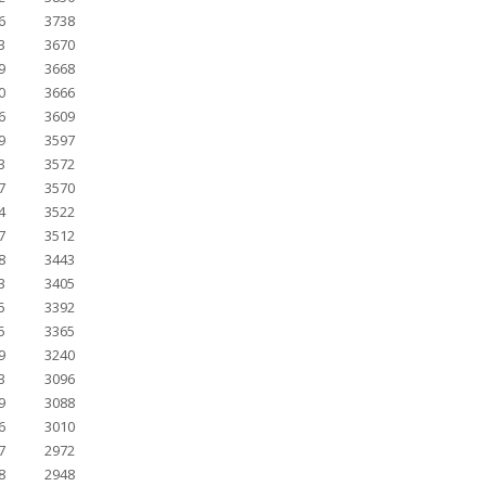
6
3738
3
3670
9
3668
0
3666
6
3609
9
3597
3
3572
7
3570
4
3522
7
3512
8
3443
3
3405
5
3392
5
3365
9
3240
3
3096
9
3088
6
3010
7
2972
8
2948