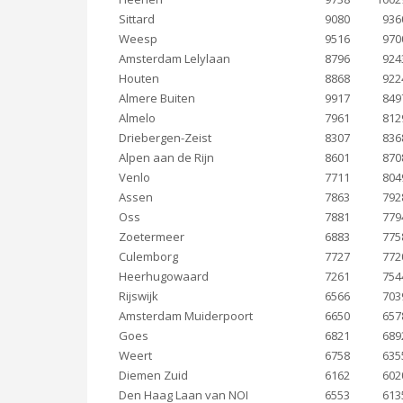
Sittard
9080
936
Weesp
9516
970
Amsterdam Lelylaan
8796
924
Houten
8868
922
Almere Buiten
9917
849
Almelo
7961
812
Driebergen-Zeist
8307
836
Alpen aan de Rijn
8601
870
Venlo
7711
804
Assen
7863
792
Oss
7881
779
Zoetermeer
6883
775
Culemborg
7727
772
Heerhugowaard
7261
754
Rijswijk
6566
703
Amsterdam Muiderpoort
6650
657
Goes
6821
689
Weert
6758
635
Diemen Zuid
6162
602
Den Haag Laan van NOI
6553
613