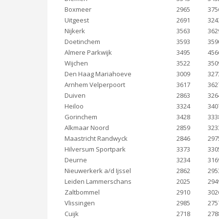
Boxmeer
2965
375
Uitgeest
2691
324
Nijkerk
3563
362
Doetinchem
3593
359
Almere Parkwijk
3495
456
Wijchen
3522
350
Den Haag Mariahoeve
3009
327
Arnhem Velperpoort
3617
362
Duiven
2863
326
Heiloo
3324
340
Gorinchem
3428
333
Alkmaar Noord
2859
323
Maastricht Randwyck
2846
297
Hilversum Sportpark
3373
330
Deurne
3234
316
Nieuwerkerk a/d Ijssel
2862
295
Leiden Lammerschans
2025
294
Zaltbommel
2910
302
Vlissingen
2985
275
Cuijk
2718
278