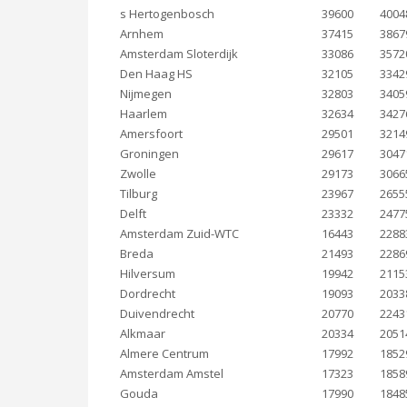
s Hertogenbosch
39600
4004
Arnhem
37415
3867
Amsterdam Sloterdijk
33086
3572
Den Haag HS
32105
3342
Nijmegen
32803
3405
Haarlem
32634
3427
Amersfoort
29501
3214
Groningen
29617
3047
Zwolle
29173
3066
Tilburg
23967
2655
Delft
23332
2477
Amsterdam Zuid-WTC
16443
2288
Breda
21493
2286
Hilversum
19942
2115
Dordrecht
19093
2033
Duivendrecht
20770
2243
Alkmaar
20334
2051
Almere Centrum
17992
1852
Amsterdam Amstel
17323
1858
Gouda
17990
1848