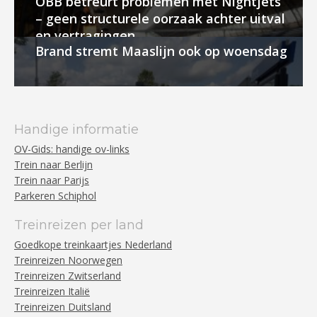
ÖBB betreurt problemen met Nightjets
– geen structurele oorzaak achter uitval
en vertragingen
Brand stremt Maaslijn ook op woensdag
Handige informatie
OV-Gids: handige ov-links
Trein naar Berlijn
Trein naar Parijs
Parkeren Schiphol
Treinreizen per land
Goedkope treinkaartjes Nederland
Treinreizen Noorwegen
Treinreizen Zwitserland
Treinreizen Italië
Treinreizen Duitsland