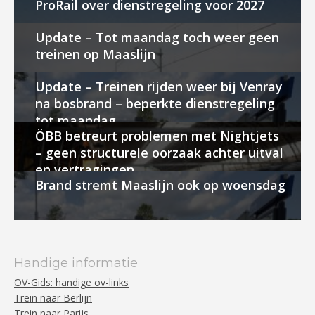
ProRail over dienstregeling voor 2027
Update – Tot maandag toch weer geen
treinen op Maaslijn
Update – Treinen rijden weer bij Venray
na bosbrand – beperkte dienstregeling
tot maandag
ÖBB betreurt problemen met Nightjets
– geen structurele oorzaak achter uitval
en vertragingen
Brand stremt Maaslijn ook op woensdag
Handige informatie
OV-Gids: handige ov-links
Trein naar Berlijn
Trein naar Parijs