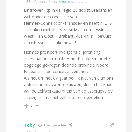
Antwoord aan
Arjan krabbenbos
Eindhoven ligt in de regio Zuidoost Brabant en
valt onder de concessie van
Hermes/Connexxion/Transdev en heeft NIETS
te maken met de twee Arriva – comcessies in
West – en Oost – Brabant, dus dit is – bewust
of onbewust – “fake news”!
Hermes presteert overigens al jarenlang
helemaal ondermaats + heeft óók een boete
opgelegd gekregen door de provincie Noord
Brabant als de concessieverlener.
Als het om het ov gaat ben ik niet van plan om
ook maar iets voor te kauwen, dus in het kader
van de zelfwerkzaamheid van de assertieve ov
– reiziger zult u dit zelf moeten opzoeken.
2
Toby
1 jaar geleden