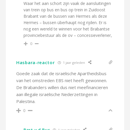
Waar het aan schort zijn vaak de aansluitingen
van trein op bus en bus op trein in Zuidoost
Brabant van de bussen van Hermes als deze
Hermes – bussen überhaupt nog rijden. Er is
nog een wereld te winnen voor het Brabantse
provinciebestuur als de ov – concessieverlener,
0
Hasbara-reactor
1 jaar geleden
Goede zaak dat de israëlische Apartheidsbus
van het omstreden EBS niet heeft gewonnen.
De Brabanders willen dus niet meefinancieren
aan illegale israëlische Nederzettingen in
Palestina.
0
Bert v.d.Bus
1 jaar geleden