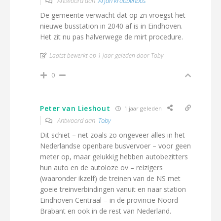
Antwoord aan
Arjan krabbenbos
De gemeente verwacht dat op zn vroegst het
nieuwe busstation in 2040 af is in Eindhoven.
Het zit nu pas halverwege de mirt procedure.
Laatst bewerkt op 1 jaar geleden door Toby
0
Peter van Lieshout
1 jaar geleden
Antwoord aan
Toby
Dit schiet – net zoals zo ongeveer alles in het
Nederlandse openbare busvervoer – voor geen
meter op, maar gelukkig hebben autobezitters
hun auto en de autoloze ov – reizigers
(waaronder ikzelf) de treinen van de NS met
goeie treinverbindingen vanuit en naar station
Eindhoven Centraal – in de provincie Noord
Brabant en ook in de rest van Nederland.