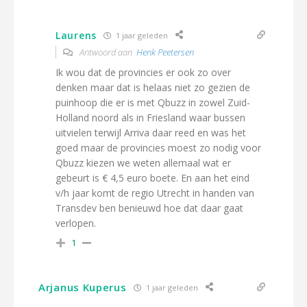
Laurens
1 jaar geleden
Antwoord aan
Henk Peetersen
Ik wou dat de provincies er ook zo over
denken maar dat is helaas niet zo gezien de
puinhoop die er is met Qbuzz in zowel Zuid-
Holland noord als in Friesland waar bussen
uitvielen terwijl Arriva daar reed en was het
goed maar de provincies moest zo nodig voor
Qbuzz kiezen we weten allemaal wat er
gebeurt is € 4,5 euro boete. En aan het eind
v/h jaar komt de regio Utrecht in handen van
Transdev ben benieuwd hoe dat daar gaat
verlopen.
1
Arjanus Kuperus
1 jaar geleden