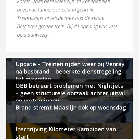
Foto´s: Sinds deze week zijn de Zonepanelen
boven de tunnel ook echt in gebruik.
Treinreiziger.nl reisde mee met de eerste
Belgische groene trein. Bij de opening was veel
pers aanwezig.
Update – Treinen rijden weer bij Venray
na bosbrand – beperkte dienstregeling
tot maandag
ÖBB betreurt problemen met Nightjets
– geen structurele oorzaak achter uitval
en vertragingen
Brand stremt Maaslijn ook op woensdag
Inschrijving Kilometer Kampioen van
start