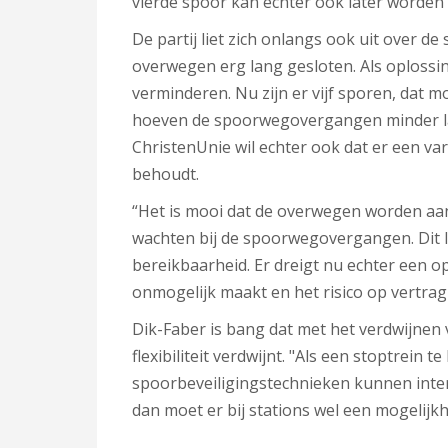
vierde spoor kan echter ook later worden 
De partij liet zich onlangs ook uit over 
overwegen erg lang gesloten. Als oplossin
verminderen. Nu zijn er vijf sporen, dat 
hoeven de spoorwegovergangen minder lan
ChristenUnie wil echter ook dat er een va
behoudt.
“Het is mooi dat de overwegen worden aa
wachten bij de spoorwegovergangen. Dit lei
bereikbaarheid. Er dreigt nu echter een o
onmogelijk maakt en het risico op vertra
Dik-Faber is bang dat met het verdwijne
flexibiliteit verdwijnt.
"Als een stoptrein te 
spoorbeveiligingstechnieken kunnen interci
dan moet er bij stations wel een mogelijkhe