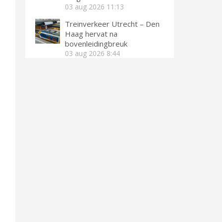
03 aug 2026
11:13
Treinverkeer Utrecht – Den
Haag hervat na
bovenleidingbreuk
03 aug 2026
8:44