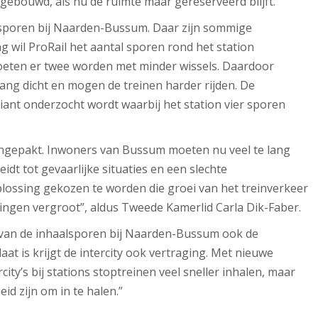
gebouwd, als nu de ruimte maar gereserveerd blijft.”
de sporen bij Naarden-Bussum. Daar zijn sommige
g wil ProRail het aantal sporen rond het station
moeten er twee worden met minder wissels.
Daardoor
g dicht en mogen de treinen harder rijden. De
riant onderzocht wordt waarbij het station vier sporen
ngepakt. Inwoners van Bussum moeten nu veel te lang
dt tot gevaarlijke situaties en een slechte
plossing gekozen te worden die groei van het treinverkeer
gingen vergroot”, aldus Tweede Kamerlid Carla Dik-Faber.
n van de inhaalsporen bij Naarden-Bussum ook de
laat is krijgt de intercity ook vertraging. Met nieuwe
ty’s bij stations stoptreinen veel sneller inhalen, maar
id zijn om in te halen.”