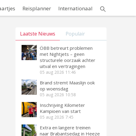
aartjes
Reisplanner
Internationaal
Laatste Nieuws
Populair
ÖBB betreurt problemen
met Nightjets – geen
structurele oorzaak achter
uitval en vertragingen
05 aug 2026
11:46
Brand stremt Maaslijn ook
op woensdag
05 aug 2026
10:58
Inschrijving Kilometer
Kampioen van start
05 aug 2026
7:45
Extra en langere treinen
naar Brabantsedag in Heeze