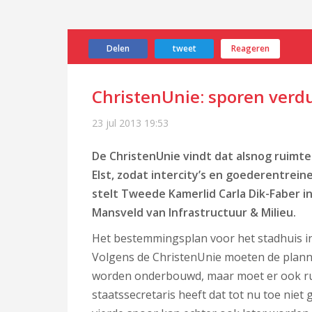
Delen
tweet
Reageren
ChristenUnie: sporen verdu
23 jul 2013
19:53
De ChristenUnie vindt dat alsnog ruimt
Elst, zodat intercity’s en goederentrei
stelt Tweede Kamerlid Carla Dik-Faber in
Mansveld van Infrastructuur & Milieu.
Het bestemmingsplan voor het stadhuis in
Volgens de ChristenUnie moeten de planne
worden onderbouwd, maar moet er ook ruim
staatssecretaris heeft dat tot nu toe niet