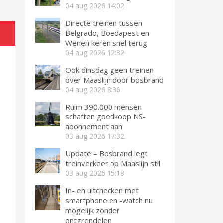
04 aug 2026
14:02
Directe treinen tussen
Belgrado, Boedapest en
Wenen keren snel terug
04 aug 2026
12:32
Ook dinsdag geen treinen
over Maaslijn door bosbrand
04 aug 2026
8:36
Ruim 390.000 mensen
schaften goedkoop NS-
abonnement aan
03 aug 2026
17:32
Update – Bosbrand legt
treinverkeer op Maaslijn stil
03 aug 2026
15:18
In- en uitchecken met
smartphone en -watch nu
mogelijk zonder
ontgrendelen