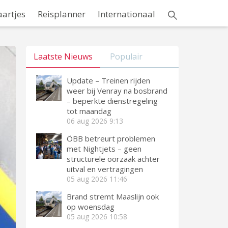
aartjes
Reisplanner
Internationaal
Laatste Nieuws
Populair
Update – Treinen rijden
weer bij Venray na bosbrand
– beperkte dienstregeling
tot maandag
06 aug 2026
9:13
ÖBB betreurt problemen
met Nightjets – geen
structurele oorzaak achter
uitval en vertragingen
05 aug 2026
11:46
Brand stremt Maaslijn ook
op woensdag
05 aug 2026
10:58