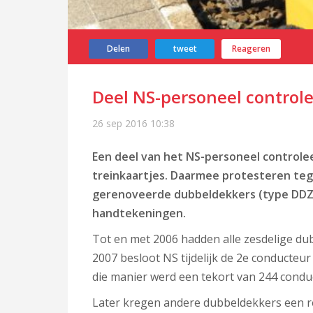
Delen
tweet
Reageren
Deel NS-personeel controle
26 sep 2016
10:38
Een deel van het NS-personeel controle
treinkaartjes. Daarmee protesteren teg
gerenoveerde dubbeldekkers (type DDZ)
handtekeningen.
Tot en met 2006 hadden alle zesdelige du
2007 besloot NS tijdelijk de 2e conducte
die manier werd een tekort van 244 condu
Later kregen andere dubbeldekkers een re