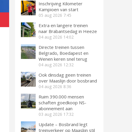
Inschrijving Kilometer
Kampioen van start
05 aug 2026
7:45
Extra en langere treinen
naar Brabantsedag in Heeze
04 aug 2026
14:02
Directe treinen tussen
Belgrado, Boedapest en
Wenen keren snel terug
04 aug 2026
12:32
Ook dinsdag geen treinen
over Maaslijn door bosbrand
04 aug 2026
8:36
Ruim 390.000 mensen
schaften goedkoop NS-
abonnement aan
03 aug 2026
17:32
Update – Bosbrand legt
treinverkeer op Maaslijn stil