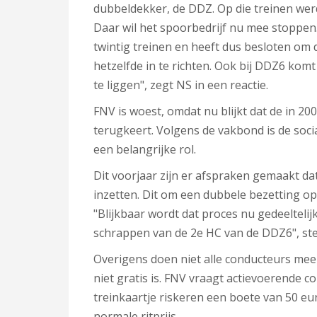
dubbeldekker, de DDZ. Op die treinen werd
Daar wil het spoorbedrijf nu mee stoppen
twintig treinen en heeft dus besloten om 
hetzelfde in te richten. Ook bij DDZ6 kom
te liggen", zegt NS in een reactie.
FNV is woest, omdat nu blijkt dat de in 2007
terugkeert. Volgens de vakbond is de socia
een belangrijke rol.
Dit voorjaar zijn er afspraken gemaakt da
inzetten.
Dit om een dubbele bezetting op
"Blijkbaar wordt dat proces nu gedeelteli
schrappen van de 2e HC van de DDZ6", ste
Overigens doen niet alle conducteurs mee
niet gratis is. FNV vraagt actievoerende c
treinkaartje riskeren een boete van 50 e
normale ritprijs.