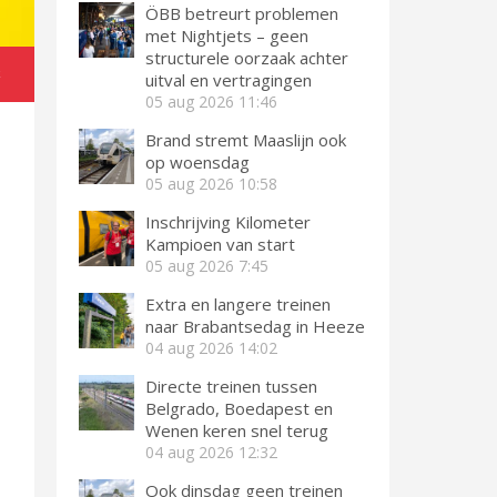
ÖBB betreurt problemen
met Nightjets – geen
structurele oorzaak achter
k
uitval en vertragingen
05 aug 2026
11:46
Brand stremt Maaslijn ook
op woensdag
05 aug 2026
10:58
Inschrijving Kilometer
Kampioen van start
05 aug 2026
7:45
Extra en langere treinen
naar Brabantsedag in Heeze
04 aug 2026
14:02
Directe treinen tussen
Belgrado, Boedapest en
Wenen keren snel terug
04 aug 2026
12:32
Ook dinsdag geen treinen