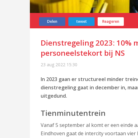
Delen
tweet
Reageren
Dienstregeling 2023: 10% 
personeelstekort bij NS
23 aug 2022
15:30
In 2023 gaan er structureel minder trei
dienstregeling gaat in december in, maar
uitgedund.
Tienminutentrein
Vanaf 5 september al komt er een einde 
Eindhoven gaat de intercity voortaan vier k