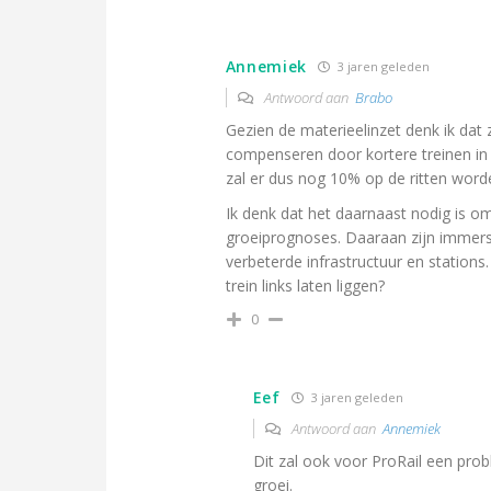
Annemiek
3 jaren geleden
Antwoord aan
Brabo
Gezien de materieelinzet denk ik dat z
compenseren door kortere treinen in t
zal er dus nog 10% op de ritten word
Ik denk dat het daarnaast nodig is om
groeiprognoses. Daaraan zijn immers
verbeterde infrastructuur en stations.
trein links laten liggen?
0
Eef
3 jaren geleden
Antwoord aan
Annemiek
Dit zal ook voor ProRail een pr
groei.