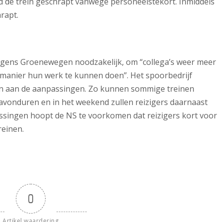
de trein geschrapt vanwege personeelstekort. Inmiddels
rapt.
olgens Groenewegen noodzakelijk, om “collega’s weer meer
manier hun werk te kunnen doen”. Het spoorbedrijf
en aan de aanpassingen. Zo kunnen sommige treinen
 avonduren en in het weekend zullen reizigers daarnaast
singen hoopt de NS te voorkomen dat reizigers kort voor
reinen.
0
Artikel waardering