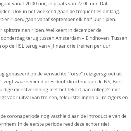
aat vanaf 20:00 uur, in plaats van 22:00 uur. Dat
rijden. Ook in het weekend gaan de frequenties omlaag.
rtier rijden, gaan vanaf september elk half uur rijden.
 spitstreinen rijden. Wel keert in december de
t donderdag terug tussen Amsterdam – Eindhoven. Tussen
op de HSL terug van vijf naar drie treinen per uur.
og gebaseerd op de verwachte “forse” reizigersgroei uit
it”, zegt waarnemend president-directeur van de NS, Bert
dige dienstverlening met het tekort aan collega’s niet
 voor uitval van treinen, teleurstellingen bij reizigers en
 de coronaperiode nog vasthield aan de introductie van de
rnhem. In de eerste periode reed deze echter niet