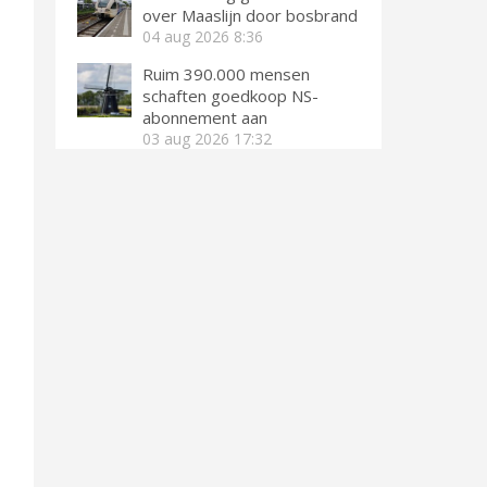
over Maaslijn door bosbrand
04 aug 2026
8:36
Ruim 390.000 mensen
schaften goedkoop NS-
abonnement aan
03 aug 2026
17:32