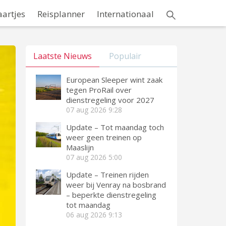
aartjes
Reisplanner
Internationaal
Laatste Nieuws
Populair
European Sleeper wint zaak
tegen ProRail over
dienstregeling voor 2027
07 aug 2026
9:28
Update – Tot maandag toch
weer geen treinen op
Maaslijn
07 aug 2026
5:00
Update – Treinen rijden
weer bij Venray na bosbrand
– beperkte dienstregeling
tot maandag
06 aug 2026
9:13