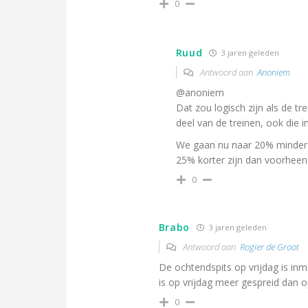
0
Ruud
3 jaren geleden
Antwoord aan
Anoniem
@anoniem
Dat zou logisch zijn als de tre
deel van de treinen, ook die in 
We gaan nu naar 20% minder r
25% korter zijn dan voorheen
0
Brabo
3 jaren geleden
Antwoord aan
Rogier de Groot
De ochtendspits op vrijdag is inm
is op vrijdag meer gespreid dan o
0