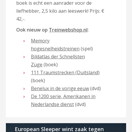
boek is echt een aanrader voor de
liefhebber, 2,5 kilo aan leeswerk! Prijs:
€
42,-.
Ook nieuw op
Treinwebshop.nl
:
Memory
hogesnelheidstreinen
(spel)
Bildatlas der Schnellsten
Züge
(boek)
111 Traumstrecken (Duitsland)
(boek)
Benelux in de vorige eeuw
(dvd)
De 1200 serie, Amerikanen in
Nederlandse dienst
(dvd)
European Sleeper wint zaak tegen