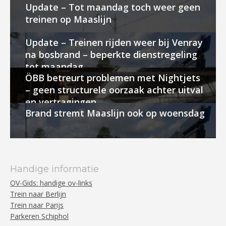
Update – Tot maandag toch weer geen
treinen op Maaslijn
Update – Treinen rijden weer bij Venray
na bosbrand – beperkte dienstregeling
tot maandag
ÖBB betreurt problemen met Nightjets
– geen structurele oorzaak achter uitval
en vertragingen
Brand stremt Maaslijn ook op woensdag
Handige informatie
OV-Gids: handige ov-links
Trein naar Berlijn
Trein naar Parijs
Parkeren Schiphol