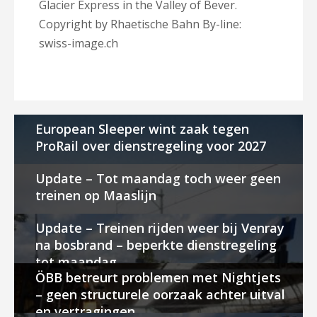
Glacier Express in the Valley of Bever.
Copyright by Rhaetische Bahn By-line:
swiss-image.ch
European Sleeper wint zaak tegen
ProRail over dienstregeling voor 2027
Update – Tot maandag toch weer geen
treinen op Maaslijn
Update – Treinen rijden weer bij Venray
na bosbrand – beperkte dienstregeling
tot maandag
ÖBB betreurt problemen met Nightjets
– geen structurele oorzaak achter uitval
en vertragingen