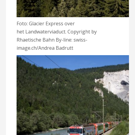
Foto: Glacier Express over
het Landwaterviaduct. Copyright by
Rhaetische Bahn By-line: swiss-
image.ch/Andrea Badrutt