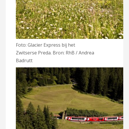
Foto: Glacier Express bij het
Zwitserse Preda. Bron: RhB / Andrea
Badrutt