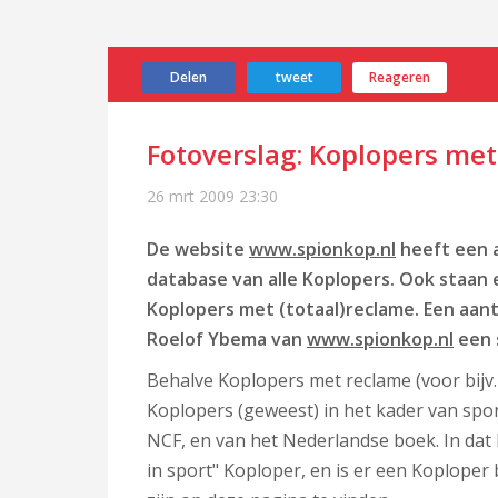
Delen
tweet
Reageren
Fotoverslag: Koplopers me
26 mrt 2009
23:30
De website
www.spionkop.nl
heeft een a
database van alle Koplopers. Ook staan 
Koplopers met (totaal)reclame. Een aan
Roelof Ybema van
www.spionkop.nl
een s
Behalve Koplopers met reclame (voor bijv.
Koplopers (geweest) in het kader van spo
NCF, en van het Nederlandse boek. In dat 
in sport" Koploper, en is er een Koploper