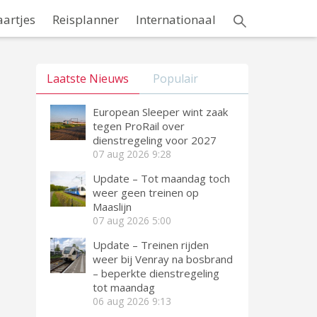
aartjes
Reisplanner
Internationaal
Laatste Nieuws
Populair
European Sleeper wint zaak
tegen ProRail over
dienstregeling voor 2027
07 aug 2026
9:28
Update – Tot maandag toch
weer geen treinen op
Maaslijn
07 aug 2026
5:00
Update – Treinen rijden
weer bij Venray na bosbrand
– beperkte dienstregeling
tot maandag
06 aug 2026
9:13