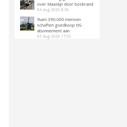
over Maaslijn door bosbrand
04 aug 2026
8:36
Ruim 390.000 mensen
schaften goedkoop NS-
abonnement aan
03 aug 2026
17:32