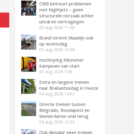
ÖBB betreurt problemen
met Nightjets – geen
structurele oorzaak achter
uitval en vertragingen
05 aug 2026
11:46
Brand stremt Maaslijn ook
op woensdag
05 aug 2026
10:58
Inschrijving Kilometer
Kampioen van start
05 aug 2026
7:45
Extra en langere treinen
naar Brabantsedag in Heeze
04 aug 2026
14:02
Directe treinen tussen
Belgrado, Boedapest en
Wenen keren snel terug
04 aug 2026
12:32
Ook dinsdag geen treinen