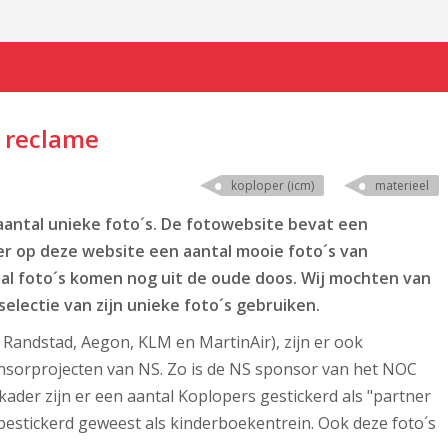
t reclame
koploper (icm)
materieel
antal unieke foto´s. De fotowebsite bevat een
er op deze website een aantal mooie foto´s van
tal foto´s komen nog uit de oude doos. Wij mochten van
electie van zijn unieke foto´s gebruiken.
 Randstad, Aegon, KLM en MartinAir), zijn er ook
nsorprojecten van NS. Zo is de NS sponsor van het NOC
kader zijn er een aantal Koplopers gestickerd als "partner
 bestickerd geweest als kinderboekentrein. Ook deze foto´s