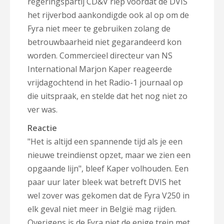
regeringspartij CD&V riep voordat de DVIS
het rijverbod aankondigde ook al op om de
Fyra niet meer te gebruiken zolang de
betrouwbaarheid niet gegarandeerd kon
worden. Commercieel directeur van NS
International Marjon
Kaper reageerde
vrijdagochtend in het Radio-1 journaal op
die uitspraak, en stelde dat het nog niet zo
ver was.
Reactie
"Het is altijd een spannende tijd als je een
nieuwe treindienst opzet, maar we zien een
opgaande lijn", bleef Kaper volhouden. Een
paar uur later bleek wat betreft DVIS het
wel zover was gekomen dat de Fyra V250 in
elk geval niet meer in België mag rijden.
Overigens is de Fyra niet de enige trein met