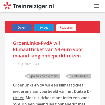
Delen
tweet
Reageren
GroenLinks-PvdA wil
klimaatticket van 59 euro voor
maand lang onbeperkt reizen
19 aug 2025
8:43
politiek en overheid
verkiezingen
GroenLinks-PvdA wil een klimaatticket
invoeren naar voorbeeld van het Duitse
D-
ticket
. Met dit ticket moet iedereen voor
59 euro een maand lang onbeperkt met