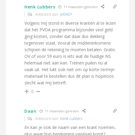
Henk Lubbers
11 maanden geleden
Antwoord aan
Jel0407
Volgens mij stond in diverse kranten al te lezen
dat het PVDA programma bijzonder veel geld
ging kosten, zonder dat daar dus dekking
tegenover staat. Vooral de middeninkomens
schijnen de rekening te moeten betalen. Gratis
OV of voor 59 euro is iets wat de huidige NS
helemaal niet aan kan. Treinen puilen nu al
vaak uit. Het lukt ook niet om op korte termijn
materiaal te bestellen dus dit plan is hopeloos
slecht wat mij betreft.
0
Daan
11 maanden geleden
Antwoord aan
Henk Lubbers
En kan je ook de naam van een krant noemen,
plus waar hun berekening vandaan komt?