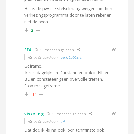
Het is de pvv die stelselmatig weigert om hun
verkiezingsprogramma door te laten rekenen
niet de pvda.
2
FFA
11 maanden geleden
Antwoord aan
Henk Lubbers
Geframe.
Ik reis dagelijks in Duitsland en ook in NL en
BE en constateer geen overvolle treinen.
Stop met geframe.
-14
visseling
11 maanden geleden
Antwoord aan
FFA
Dat doe ik -bijna-ook, ben tenminste ook