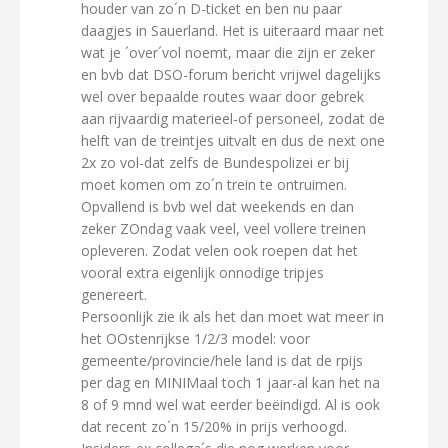
houder van zo´n D-ticket en ben nu paar
daagjes in Sauerland. Het is uiteraard maar net
wat je ´over´vol noemt, maar die zijn er zeker
en bvb dat DSO-forum bericht vrijwel dagelijks
wel over bepaalde routes waar door gebrek
aan rijvaardig materieel-of personeel, zodat de
helft van de treintjes uitvalt en dus de next one
2x zo vol-dat zelfs de Bundespolizei er bij
moet komen om zo´n trein te ontruimen.
Opvallend is bvb wel dat weekends en dan
zeker ZOndag vaak veel, veel vollere treinen
opleveren. Zodat velen ook roepen dat het
vooral extra eigenlijk onnodige tripjes
genereert.
Persoonlijk zie ik als het dan moet wat meer in
het OOstenrijkse 1/2/3 model: voor
gemeente/provincie/hele land is dat de rpijs
per dag en MINIMaal toch 1 jaar-al kan het na
8 of 9 mnd wel wat eerder beëindigd. Al is ook
dat recent zo´n 15/20% in prijs verhoogd.