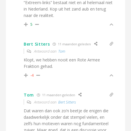
“Extreem-links” bestaat niet en al helemaal niet
in Nederland. Kop uit het zand aub en terug
naar de realiteit.
5
Bert Sitters
11 maanden geleden
Antwoord aan
Tom
Klopt, we hebben nooit een Rote Armee
Fraktion gehad.
-4
Tom
11 maanden geleden
Antwoord aan
Bert Sitters
Dat waren dan ook zo’n beetje de enigen die
daadwerkelijk onder dat stempel vielen, en
zelfs hun motieven waren nog fundamenteel
zuiver. Maar goed, dat is een discussie voor