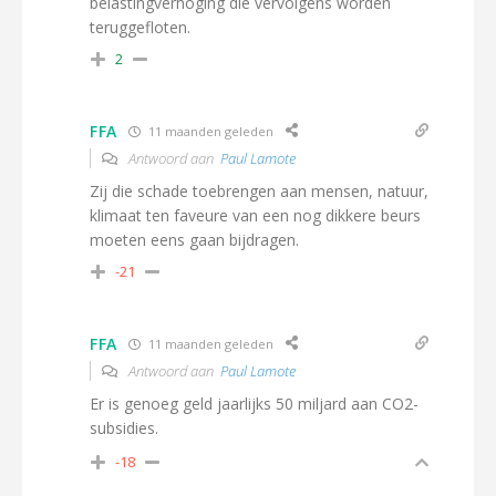
belastingverhoging die vervolgens worden
teruggefloten.
2
FFA
11 maanden geleden
Antwoord aan
Paul Lamote
Zij die schade toebrengen aan mensen, natuur,
klimaat ten faveure van een nog dikkere beurs
moeten eens gaan bijdragen.
-21
FFA
11 maanden geleden
Antwoord aan
Paul Lamote
Er is genoeg geld jaarlijks 50 miljard aan CO2-
subsidies.
-18