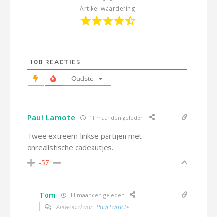
Artikel waardering
108
REACTIES
Oudste
Paul Lamote
11 maanden geleden
Twee extreem-linkse partijen met
onrealistische cadeautjes.
-57
Tom
11 maanden geleden
Antwoord aan
Paul Lamote