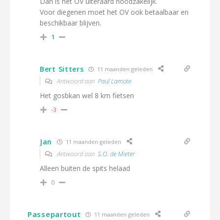
Dan is het OV uiteraard noodzakelijk.
Voor diegenen moet het OV ook betaalbaar en
beschikbaar blijven.
1
Bert Sitters
11 maanden geleden
Antwoord aan
Paul Lamote
Het gosbkan wel 8 km fietsen
-3
Jan
11 maanden geleden
Antwoord aan
S.O. de Mieter
Alleen buiten de spits helaad
0
Passepartout
11 maanden geleden