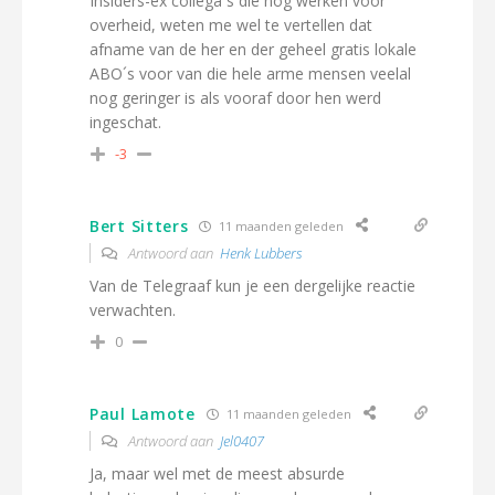
Insiders-ex collega´s die nog werken voor
overheid, weten me wel te vertellen dat
afname van de her en der geheel gratis lokale
ABO´s voor van die hele arme mensen veelal
nog geringer is als vooraf door hen werd
ingeschat.
-3
Bert Sitters
11 maanden geleden
Antwoord aan
Henk Lubbers
Van de Telegraaf kun je een dergelijke reactie
verwachten.
0
Paul Lamote
11 maanden geleden
Antwoord aan
Jel0407
Ja, maar wel met de meest absurde