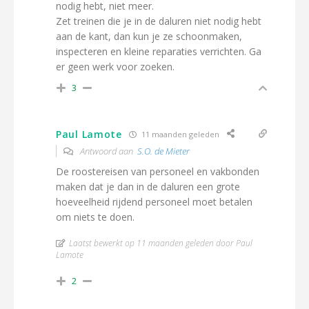
nodig hebt, niet meer.
Zet treinen die je in de daluren niet nodig hebt
aan de kant, dan kun je ze schoonmaken,
inspecteren en kleine reparaties verrichten. Ga
er geen werk voor zoeken.
3
Paul Lamote
11 maanden geleden
Antwoord aan
S.O. de Mieter
De roostereisen van personeel en vakbonden
maken dat je dan in de daluren een grote
hoeveelheid rijdend personeel moet betalen
om niets te doen.
Laatst bewerkt op 11 maanden geleden door Paul
Lamote
2