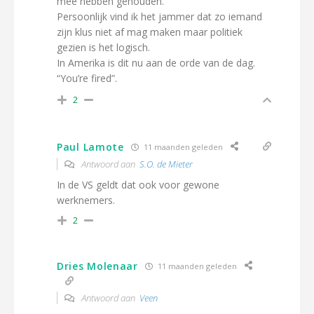
mee hebben gehouden.
Persoonlijk vind ik het jammer dat zo iemand
zijn klus niet af mag maken maar politiek
gezien is het logisch.
In Amerika is dit nu aan de orde van de dag.
“You’re fired”.
2
Paul Lamote
11 maanden geleden
Antwoord aan
S.O. de Mieter
In de VS geldt dat ook voor gewone
werknemers.
2
Dries Molenaar
11 maanden geleden
Antwoord aan
Veen