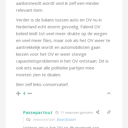
aanbesteedt wordt vind ik zelf een minder
relevant item.
Verder is de balans tussen auto en OV nu in
Nederland echt enorm gevoelig. Falend OV
beleid leidt tot veel meer drukte op de wegen
en veel meer files, maar ook als het OV weer te
aantrekkelijk wordt en automobilisten gaan
kiezen voor het OV er weer stevige
capasiteitsproblemen in het OV ontstaan. Dit is
ook iets waar alle politieke partijen mee
moeten zien te dealen.
Ben zelf links-conservatief.
4
Passepartout
11 maanden geleden
Antwoord aan
Baardstaart
Volgens mij is het OV op dit moment een