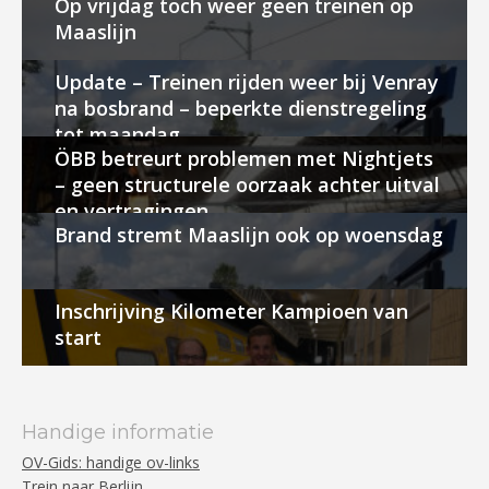
Op vrijdag toch weer geen treinen op
Maaslijn
Update – Treinen rijden weer bij Venray
na bosbrand – beperkte dienstregeling
tot maandag
ÖBB betreurt problemen met Nightjets
– geen structurele oorzaak achter uitval
en vertragingen
Brand stremt Maaslijn ook op woensdag
Inschrijving Kilometer Kampioen van
start
Handige informatie
OV-Gids: handige ov-links
Trein naar Berlijn