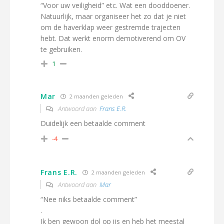
“Voor uw veiligheid” etc. Wat een dooddoener.
Natuurlijk, maar organiseer het zo dat je niet
om de haverklap weer gestremde trajecten
hebt. Dat werkt enorm demotiverend om OV
te gebruiken.
1
Mar
2 maanden geleden
Antwoord aan
Frans E.R.
Duidelijk een betaalde comment
-4
Frans E.R.
2 maanden geleden
Antwoord aan
Mar
“Nee niks betaalde comment”
.
Ik ben gewoon dol op ijs en heb het meestal