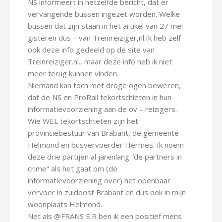
NS informeert in hetzelfde bericht, dat er
vervangende bussen ingezet worden. Welke
bussen dat zijn staan in het artikel van 27 mei –
gisteren dus – van Treinreiziger,nl.Ik heb zelf
ook deze info gedeeld op de site van
Treinreiziger.nl., maar deze info heb ik niet
meer terug kunnen vinden.
Niemand kan toch met droge ogen beweren,
dat de NS en ProRail tekortschieten in hun
informatievoorziening aan de ov – reizigers.
Wie WEL tekortschteten zijn het
provinciebestuur van Brabant, de gemeente
Helmond en busvervoerder Hermes. Ik noem
deze drie partijen al jarenlang “de partners in
crime” als het gaat om (de
informatievoorziening over) het openbaar
vervoer in zuidoost Brabant en dus ook in mijn
woonplaats Helmond.
Net als @FRANS E.R ben ik een positief mens