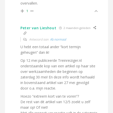
overvallen.
1
Peter van Lieshout
2 maanden geleden
Antwoord aan
Ab normaal
U hebt een totaal ander “kort termijn
geheugen” dan ik!
Op 12 mei publiceerde Treinreiziger.nl
onderstaande kop van een artikel op haar site
over werkzaamheden die beginnen op
zaterdag 30 mei! En deze info wordt herhaald
in bovenstaand artikel van 27 mei gevolgd
door o.a. mijn reactie.
Hoezo “extreem kort van te voren”?
De rest van dit artikel van 12/5 zoekt u zelf
maar op! Of niet!
Met alle respect: uw reactie valt in de categorie