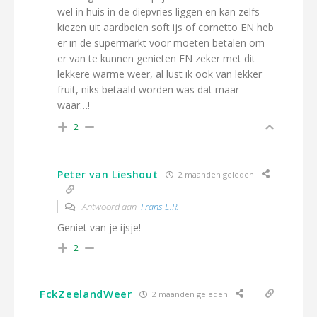
wel in huis in de diepvries liggen en kan zelfs
kiezen uit aardbeien soft ijs of cornetto EN heb
er in de supermarkt voor moeten betalen om
er van te kunnen genieten EN zeker met dit
lekkere warme weer, al lust ik ook van lekker
fruit, niks betaald worden was dat maar
waar…!
2
Peter van Lieshout
2 maanden geleden
Antwoord aan
Frans E.R.
Geniet van je ijsje!
2
FckZeelandWeer
2 maanden geleden